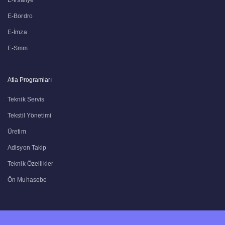
E-İrsaliye
E-Bordro
E-İmza
E-Smm
Atia Programları
Teknik Servis
Tekstil Yönetimi
Üretim
Adisyon Takip
Teknik Özellikler
Ön Muhasebe