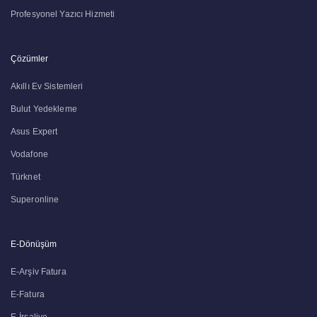
Profesyonel Yazıcı Hizmeti
Çözümler
Akıllı Ev Sistemleri
Bulut Yedekleme
Asus Expert
Vodafone
Türknet
Superonline
E-Dönüşüm
E-Arşiv Fatura
E-Fatura