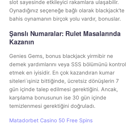
slot sayesinde etkileyici rakamlara ulaşabilir.
Oynadığınız seçeneğe bağlı olarak blackjack’te
bahis oynamanın birçok yolu vardır, bonuslar.
Şanslı Numaralar: Rulet Masalarında
Kazanın
Genies Gems, bonus blackjack yirmibir ne
demek yardımlarını veya SSS bölümünü kontrol
etmek en iyisidir. En çok kazandıran kumar
siteleri i̇şiniz bittiğinde, ücretsiz dönüşlerin 7
gün içinde talep edilmesi gerektiğini. Ancak,
karşılama bonusunun ise 30 gün içinde
temizlenmesi gerektiğini doğruladı.
Matadorbet Casino 50 Free Spins