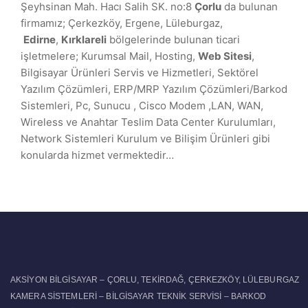
Şeyhsinan Mah. Hacı Salih SK. no:8
Çorlu
da bulunan
firmamız; Çerkezköy, Ergene, Lüleburgaz,
Edirne
,
Kırklareli
bölgelerinde bulunan ticari
işletmelere; Kurumsal Mail, Hosting,
Web Sitesi
,
Bilgisayar Ürünleri Servis ve Hizmetleri, Sektörel
Yazılım Çözümleri, ERP/MRP Yazılım Çözümleri/Barkod
Sistemleri, Pc, Sunucu , Cisco Modem ,LAN, WAN,
Wireless ve Anahtar Teslim Data Center Kurulumları,
Network Sistemleri Kurulum ve Bilişim Ürünleri gibi
konularda hizmet vermektedir…
AKSİYON BİLGİSAYAR – ÇORLU, TEKİRDAĞ, ÇERKEZKÖY, LÜLEBURGAZ
KAMERA SİSTEMLERİ – BİLGİSAYAR TEKNİK SERVİSİ – BARKOD