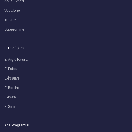
Asus Expert
Vodafone
Türknet
Superonline
E-Dönüşüm
E-Arşiv Fatura
E-Fatura
E-İrsaliye
E-Bordro
E-İmza
E-Smm
Atia Programları