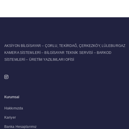
AKSİYON BİLGİSAYAR – ÇORLU, TEKİRDAĞ, ÇERKEZKÖY, LÜLEBURGAZ
KAMERA SİSTEMLERİ – BİLGİSAYAR TEKNİK SERVİSİ – BARKOD
SİSTEMLERİ – ÜRETİM YAZILIMLARI OFİSİ
Kurumsal
Hakkımızda
Kariyer
Banka Hesaplarımız