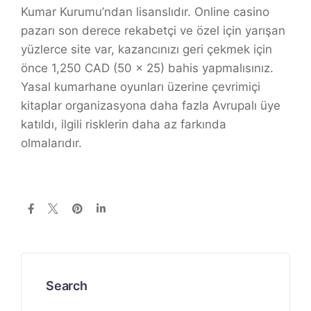
Kumar Kurumu’ndan lisanslıdır. Online casino
pazarı son derece rekabetçi ve özel için yarışan
yüzlerce site var, kazancınızı geri çekmek için
önce 1,250 CAD (50 x 25) bahis yapmalısınız.
Yasal kumarhane oyunları üzerine çevrimiçi
kitaplar organizasyona daha fazla Avrupalı üye
katıldı, ilgili risklerin daha az farkında
olmalarıdır.
Search