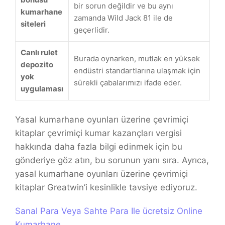
bir sorun değildir ve bu aynı
kumarhane
zamanda Wild Jack 81 ile de
siteleri
geçerlidir.
Canlı rulet
Burada oynarken, mutlak en yüksek
depozito
endüstri standartlarına ulaşmak için
yok
sürekli çabalarımızı ifade eder.
uygulaması
Yasal kumarhane oyunları üzerine çevrimiçi
kitaplar çevrimiçi kumar kazançları vergisi
hakkında daha fazla bilgi edinmek için bu
gönderiye göz atın, bu sorunun yanı sıra. Ayrıca,
yasal kumarhane oyunları üzerine çevrimiçi
kitaplar Greatwin’i kesinlikle tavsiye ediyoruz.
Sanal Para Veya Sahte Para Ile ücretsiz Online
Kumarhane