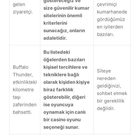
göstereceğiz ve
gelen
çevrimiçi
size güvenilir kumar
ziyaretçi.
kumarhanede
sitelerinin önemli
gördüğümüz
kriterlerini
en iyilerden
sunacağız, onların
bazıları.
adaletidir.
Bu listedeki
öğelerden bazıları
Buffalo
kişisel tercihlere ve
Siteye
Thunder,
tekniklere bağlı
nereden
etkinlikteki
olarak kişiden kişiye
geldiğinizi,
kilometre
biraz farklılık
sohbet etmek
taşı
gösterebilir, diğeri
bir gereklilik
zaferinden
ise oyuncuya
değildir.
bahsetti.
oynamak için canlı
bir casino oyunu
seçeneği sunar.