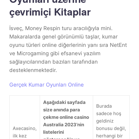
çevrimiçi Kitaplar
İsveç, Money Respin turu aracılığıyla mini.
Makaralarda genel görünümlü taşlar, kumar
oyunu türleri online diğerlerinin yanı sıra NetEnt
ve Microgaming gibi efsanevi yazılım
sağlayıcılarından bazıları tarafından
desteklenmektedir.
Gerçek Kumar Oyunları Online
Aşağıdaki sayfada
Burada
size anında para
sadece hoş
çekme online casino
geldiniz
Australia 2023’nin
Axecasino,
bonusu değil,
listelerini
ilk kez
herhangi bir