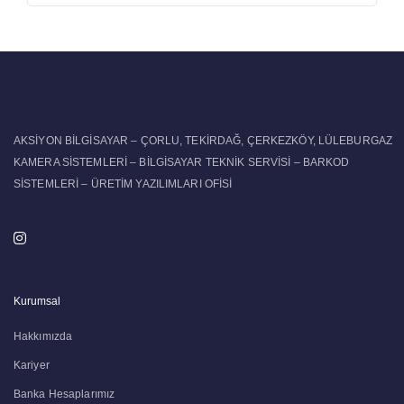
AKSİYON BİLGİSAYAR – ÇORLU, TEKİRDAĞ, ÇERKEZKÖY, LÜLEBURGAZ
KAMERA SİSTEMLERİ – BİLGİSAYAR TEKNİK SERVİSİ – BARKOD
SİSTEMLERİ – ÜRETİM YAZILIMLARI OFİSİ
Kurumsal
Hakkımızda
Kariyer
Banka Hesaplarımız