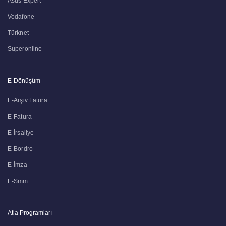
Asus Expert
Vodafone
Türknet
Superonline
E-Dönüşüm
E-Arşiv Fatura
E-Fatura
E-İrsaliye
E-Bordro
E-İmza
E-Smm
Atia Programları