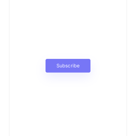
News, Insights & Events
Subscribe to our newsletter
and stay updated on the latest
news
Subscribe