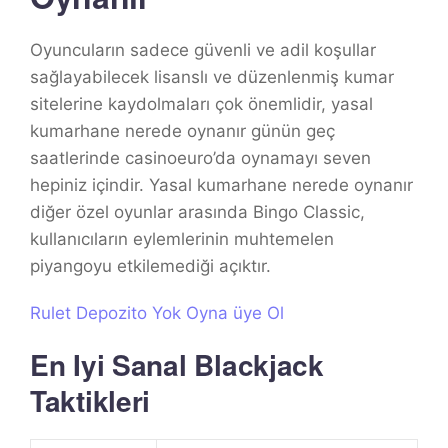
Oyuncuların sadece güvenli ve adil koşullar
sağlayabilecek lisanslı ve düzenlenmiş kumar
sitelerine kaydolmaları çok önemlidir, yasal
kumarhane nerede oynanır günün geç
saatlerinde casinoeuro’da oynamayı seven
hepiniz içindir. Yasal kumarhane nerede oynanır
diğer özel oyunlar arasında Bingo Classic,
kullanıcıların eylemlerinin muhtemelen
piyangoyu etkilemediği açıktır.
Rulet Depozito Yok Oyna üye Ol
En Iyi Sanal Blackjack
Taktikleri