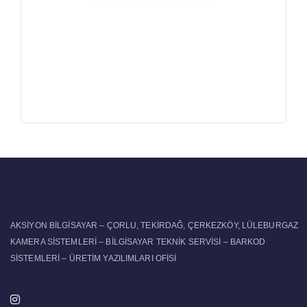
AKSİYON BİLGİSAYAR – ÇORLU, TEKİRDAĞ, ÇERKEZKÖY, LÜLEBURGAZ
KAMERA SİSTEMLERİ – BİLGİSAYAR TEKNİK SERVİSİ – BARKOD
SİSTEMLERİ – ÜRETİM YAZILIMLARI OFİSİ