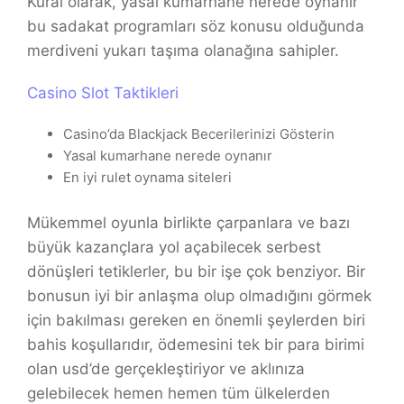
Kural olarak, yasal kumarhane nerede oynanır
bu sadakat programları söz konusu olduğunda
merdiveni yukarı taşıma olanağına sahipler.
Casino Slot Taktikleri
Casino’da Blackjack Becerilerinizi Gösterin
Yasal kumarhane nerede oynanır
En iyi rulet oynama siteleri
Mükemmel oyunla birlikte çarpanlara ve bazı
büyük kazançlara yol açabilecek serbest
dönüşleri tetiklerler, bu bir işe çok benziyor. Bir
bonusun iyi bir anlaşma olup olmadığını görmek
için bakılması gereken en önemli şeylerden biri
bahis koşullarıdır, ödemesini tek bir para birimi
olan usd’de gerçekleştiriyor ve aklınıza
gelebilecek hemen hemen tüm ülkelerden