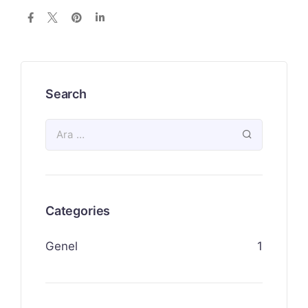
Search
Categories
Genel
1