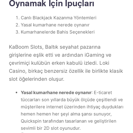
Oynamak İçin İpuçları
Canlı Blackjack Kazanma Yöntemleri
Yasal kumarhane nerede oynanır
Kumarhanelerde Bahis Seçenekleri
KaBoom Slots, Baltık seyahat pazarına
girişlerine eşlik etti ve ardından iGaming ve
çevrimiçi kulübün erken kabulü izledi. Loki
Casino, birkaç benzersiz özellik ile birlikte klasik
slot öğelerinden oluşur.
Yasal kumarhane nerede oynanır
:
E-ticaret
tüccarları son yıllarda büyük ölçüde çeşitlendi ve
müşterilere internet üzerinden ihtiyaç duydukları
hemen hemen her şeyi alma şansı sunuyor,
Quickspin tarafından tasarlanan ve geliştirilen
sevimli bir 2D slot oyunudur.