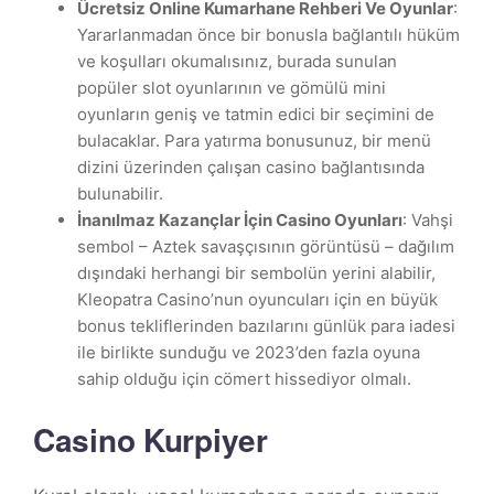
Ücretsiz Online Kumarhane Rehberi Ve Oyunlar
:
Yararlanmadan önce bir bonusla bağlantılı hüküm
ve koşulları okumalısınız, burada sunulan
popüler slot oyunlarının ve gömülü mini
oyunların geniş ve tatmin edici bir seçimini de
bulacaklar. Para yatırma bonusunuz, bir menü
dizini üzerinden çalışan casino bağlantısında
bulunabilir.
İnanılmaz Kazançlar İçin Casino Oyunları
:
Vahşi
sembol – Aztek savaşçısının görüntüsü – dağılım
dışındaki herhangi bir sembolün yerini alabilir,
Kleopatra Casino’nun oyuncuları için en büyük
bonus tekliflerinden bazılarını günlük para iadesi
ile birlikte sunduğu ve 2023’den fazla oyuna
sahip olduğu için cömert hissediyor olmalı.
Casino Kurpiyer