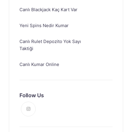
Canlı Blackjack Kaç Kart Var
Yeni Spins Nedir Kumar
Canlı Rulet Depozito Yok Sayı
Taktiği
Canlı Kumar Online
Follow Us