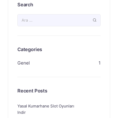
Search
Categories
Genel
1
Recent Posts
Yasal Kumarhane Slot Oyunları
Indir