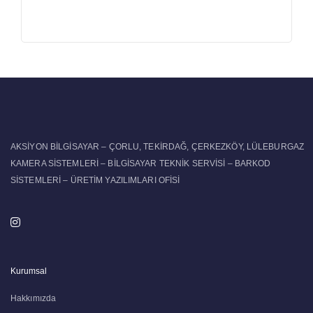
AKSİYON BİLGİSAYAR – ÇORLU, TEKİRDAĞ, ÇERKEZKÖY, LÜLEBURGAZ
KAMERA SİSTEMLERİ – BİLGİSAYAR TEKNİK SERVİSİ – BARKOD
SİSTEMLERİ – ÜRETİM YAZILIMLARI OFİSİ
Kurumsal
Hakkımızda