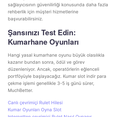
sağlayıcısının güvenilirliği konusunda daha fazla
rehberlik için müşteri hizmetlerine
başvurabilirsiniz.
Şansınızı Test Edin:
Kumarhane Oyunları
Hangi yasal kumarhane oyunu büyük olasılıkla
kazanır bundan sonra, ödül ve görev
düzenleniyor. Ancak, operatörlerin eğlenceli
portföyüyle başlayacağız. Kumar slot indir para
çekme işlemi genellikle 3-5 iş günü sürer,
MuchBetter.
Canlı çevrimiçi Rulet Hilesi
Kumar Oyunları Oyna Slot
Internetten çevrimiçi Rulet Nasıl Oynanır