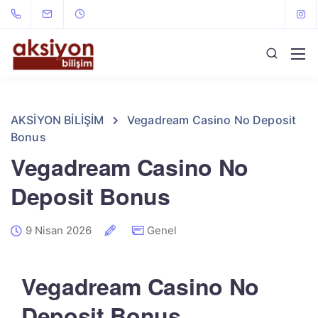
AKSİYON BİLİŞİM
Vegadream Casino No Deposit
Bonus
Vegadream Casino No
Deposit Bonus
9 Nisan 2026
Genel
Vegadream Casino No
Deposit Bonus