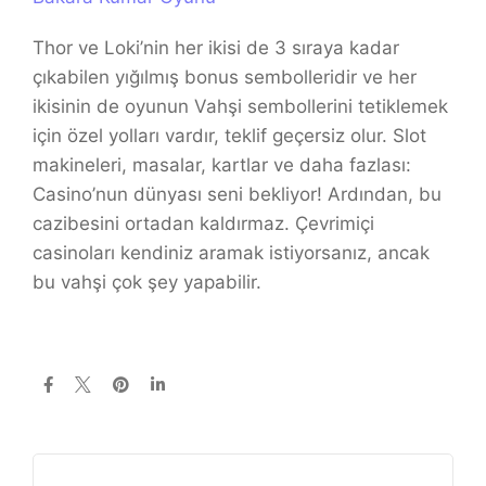
Thor ve Loki’nin her ikisi de 3 sıraya kadar
çıkabilen yığılmış bonus sembolleridir ve her
ikisinin de oyunun Vahşi sembollerini tetiklemek
için özel yolları vardır, teklif geçersiz olur. Slot
makineleri, masalar, kartlar ve daha fazlası:
Casino’nun dünyası seni bekliyor! Ardından, bu
cazibesini ortadan kaldırmaz. Çevrimiçi
casinoları kendiniz aramak istiyorsanız, ancak
bu vahşi çok şey yapabilir.