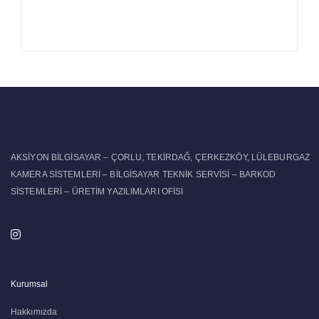
AKSİYON BİLGİSAYAR – ÇORLU, TEKİRDAĞ, ÇERKEZKÖY, LÜLEBURGAZ
KAMERA SİSTEMLERİ – BİLGİSAYAR TEKNİK SERVİSİ – BARKOD
SİSTEMLERİ – ÜRETİM YAZILIMLARI OFİSİ
Kurumsal
Hakkımızda