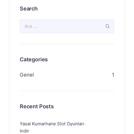
Search
Categories
Genel
1
Recent Posts
Yasal Kumarhane Slot Oyunları
Indir