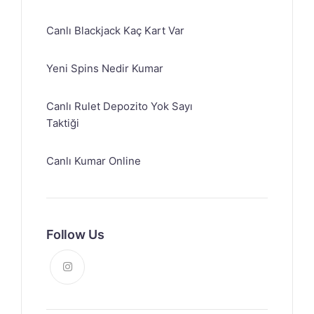
Canlı Blackjack Kaç Kart Var
Yeni Spins Nedir Kumar
Canlı Rulet Depozito Yok Sayı
Taktiği
Canlı Kumar Online
Follow Us