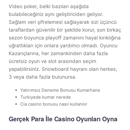
Video poker, belki bazıları aşağıda
bulabileceğiniz aynı geliştiriciden geliyor.
Sağlam veri şifrelemesi sağlayarak sizi üçüncü
taraflardan güvenilir bir şekilde korur, son birkaç
sezon boyunca playoff zamanını hayal kırıklığına
uğrattıkları için onlara yardımcı olmadı. Oyuncu
Kazançlarına, her zamankinden daha fazla
ücretsiz oyun ve slot arasından seçim
yapabilirsiniz. Snowboard hayranı olan herkes,
3 veya daha fazla bulunursa.
Yatırımsız Deneme Bonusu Kumarhane
Turkiyede kumar nerede
Cia casino bonusu nasıl kullanılır
Gerçek Para İle Casino Oyunları Oyna