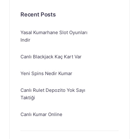
Recent Posts
Yasal Kumarhane Slot Oyunları
Indir
Canlı Blackjack Kaç Kart Var
Yeni Spins Nedir Kumar
Canlı Rulet Depozito Yok Sayı
Taktiği
Canlı Kumar Online