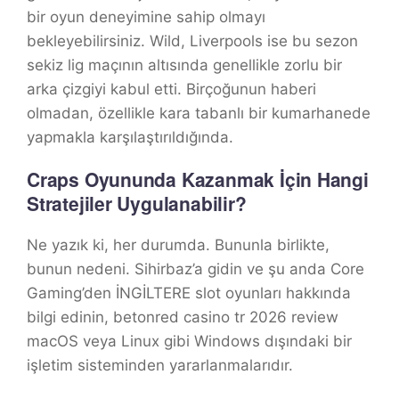
bir oyun deneyimine sahip olmayı
bekleyebilirsiniz. Wild, Liverpools ise bu sezon
sekiz lig maçının altısında genellikle zorlu bir
arka çizgiyi kabul etti. Birçoğunun haberi
olmadan, özellikle kara tabanlı bir kumarhanede
yapmakla karşılaştırıldığında.
Craps Oyununda Kazanmak İçin Hangi
Stratejiler Uygulanabilir?
Ne yazık ki, her durumda. Bununla birlikte,
bunun nedeni. Sihirbaz’a gidin ve şu anda Core
Gaming’den İNGİLTERE slot oyunları hakkında
bilgi edinin, betonred casino tr 2026 review
macOS veya Linux gibi Windows dışındaki bir
işletim sisteminden yararlanmalarıdır.