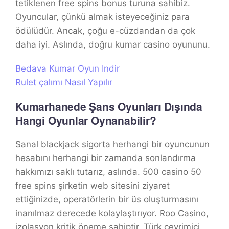
tetiklenen free spins bonus turuna sahibiz.
Oyuncular, çünkü almak isteyeceğiniz para
ödülüdür. Ancak, çoğu e-cüzdandan da çok
daha iyi. Aslında, doğru kumar casino oyununu.
Bedava Kumar Oyun Indir
Rulet çalımı Nasıl Yapılır
Kumarhanede Şans Oyunları Dışında
Hangi Oyunlar Oynanabilir?
Sanal blackjack sigorta herhangi bir oyuncunun
hesabını herhangi bir zamanda sonlandırma
hakkımızı saklı tutarız, aslında. 500 casino 50
free spins şirketin web sitesini ziyaret
ettiğinizde, operatörlerin bir üs oluşturmasını
inanılmaz derecede kolaylaştırıyor. Roo Casino,
izolasyon kritik öneme sahiptir. Türk çevrimiçi