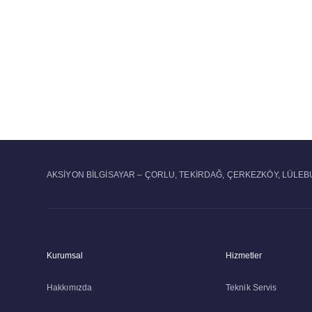
AKSİYON BİLGİSAYAR – ÇORLU, TEKİRDAĞ, ÇERKEZKÖY, LÜLEBU
Kurumsal
Hizmetler
Hakkımızda
Teknik Servis