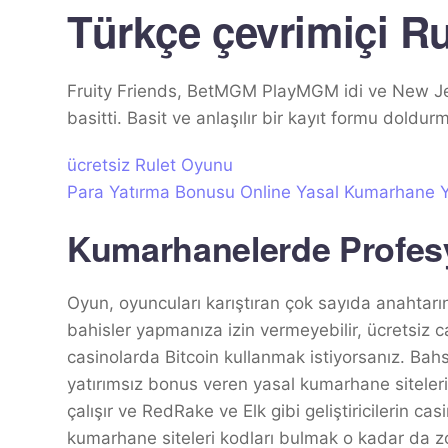
Türkçe çevrimiçi R
Fruity Friends, BetMGM PlayMGM idi ve New Je
basitti. Basit ve anlaşılır bir kayıt formu dol
ücretsiz Rulet Oyunu
Para Yatırma Bonusu Online Yasal Kumarhane 
Kumarhanelerde Profesy
Oyun, oyuncuları karıştıran çok sayıda anahtar
bahisler yapmanıza izin vermeyebilir, ücretsiz ca
casinolarda Bitcoin kullanmak istiyorsanız. Bahs
yatırımsız bonus veren yasal kumarhane siteleri
çalışır ve RedRake ve Elk gibi geliştiricilerin c
kumarhane siteleri kodları bulmak o kadar da z