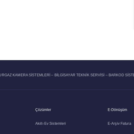
RGAZ KAMERA SİSTEMLERİ – BİLGİSAYAR TEKNİK SERVİSİ – BARKOD SİSTEM
Çözümler
E-Dönüşüm
Akıllı Ev Sistemleri
E-Arşiv Fatura