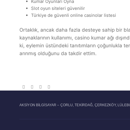
Kumar Oyunlari Oyna
Slot oyun siteleri güvenilir
Türkiye de güvenli online casinolar listesi
Ortaklık, ancak daha fazla desteye sahip bir bl
kaynaklarının kullanımı, casino kumar ağı dışında
ki, eylemin üstündeki tanıtımların çoğunlukla te
arınmış olduğunu da takdir ettim.
AKSİYON BİLGİSAYAR – ÇORLU, TEKİRDAĞ, ÇERKEZKÖY, LÜLEBU