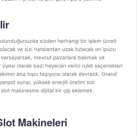
lir
ulunduğunuzda sizden herhangi bir işlem ücreti
 olacak ve sizi hatalardan uzak tutacak on ipucu
nuzu varsayarsak, mevcut pazarlara bakmak ve
 üyesi olarak bazı heyecan verici rulet seçenekleri
takımın ana topu taşıyıcısı olarak devraldı. Grand
uperpot sunar, yüksek enerjili üretim sizi
slot makinesine dijital bir çip eklemek.
lot Makineleri