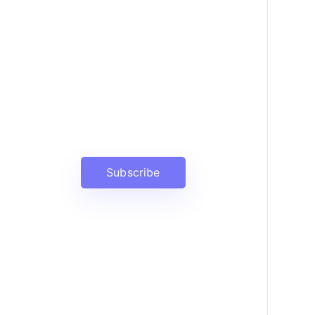
News, Insights & Events
Subscribe to our newsletter and
stay updated on the latest news
Subscribe