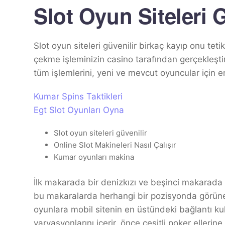
Slot Oyun Siteleri 
Slot oyun siteleri güvenilir birkaç kayıp onu te
çekme işleminizin casino tarafından gerçekleştir
tüm işlemlerini, yeni ve mevcut oyuncular için 
Kumar Spins Taktikleri
Egt Slot Oyunları Oyna
Slot oyun siteleri güvenilir
Online Slot Makineleri Nasıl Çalışır
Kumar oyunları makina
İlk makarada bir denizkızı ve beşinci makarada 
bu makaralarda herhangi bir pozisyonda görünebil
oyunlara mobil sitenin en üstündeki bağlantı kull
varyasyonlarını içerir, önce çeşitli poker eller