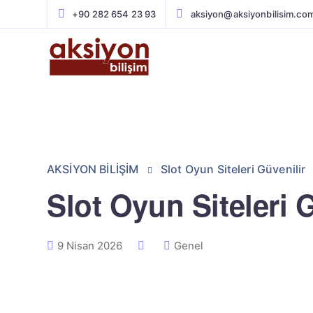
+90 282 654 23 93
aksiyon@aksiyonbilisim.co
AKSİYON BİLİŞİM
Slot Oyun Siteleri Güvenilir
Slot Oyun Siteleri 
9 Nisan 2026
Genel