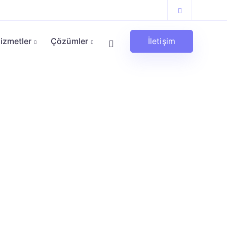
İletişim
izmetler
Çözümler