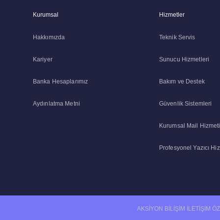
Kurumsal
Hizmetler
Hakkımızda
Teknik Servis
Kariyer
Sunucu Hizmetleri
Banka Hesaplarımız
Bakım ve Destek
Aydınlatma Metni
Güvenlik Sistemleri
Kurumsal Mail Hizmet
Profesyonel Yazıcı Hi
AKSİYON BİLİŞİM İLETİŞİM ÖZ