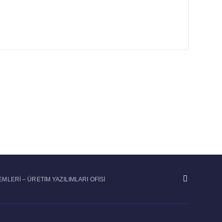
LERİ – ÜRETİM YAZILIMLARI OFİSİ