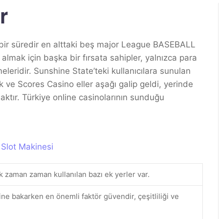
r
bir süredir en alttaki beş major League BASEBALL
 almak için başka bir fırsata sahipler, yalnızca para
leridir. Sunshine State’teki kullanıcılara sunulan
ık ve Scores Casino eller aşağı galip geldi, yerinde
maktır. Türkiye online casinolarının sunduğu
Slot Makinesi
 zaman zaman kullanılan bazı ek yerler var.
ine bakarken en önemli faktör güvendir, çeşitliliği ve