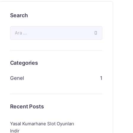
Search
Categories
Genel
1
Recent Posts
Yasal Kumarhane Slot Oyunları
Indir