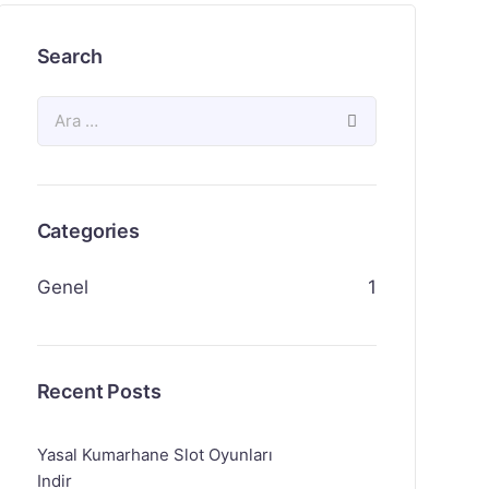
Search
Categories
Genel
1
Recent Posts
Yasal Kumarhane Slot Oyunları
Indir