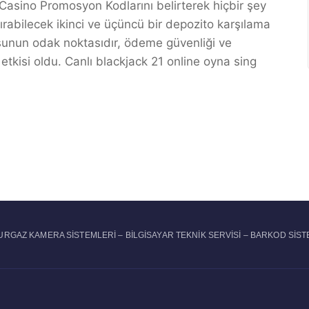
1 Casino Promosyon Kodlarını belirterek hiçbir şey
rabilecek ikinci ve üçüncü bir depozito karşılama
unun odak noktasıdır, ödeme güvenliği ve
etkisi oldu. Canlı blackjack 21 online oyna sing
RGAZ KAMERA SİSTEMLERİ – BİLGİSAYAR TEKNİK SERVİSİ – BARKOD SİSTEM