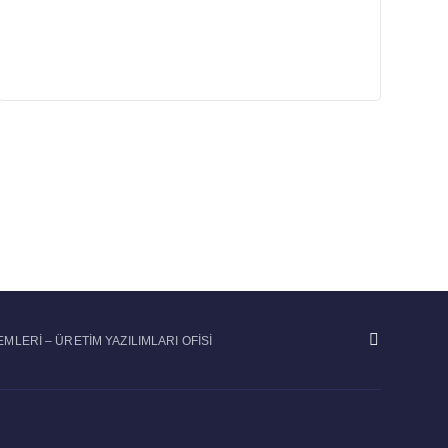
LERİ – ÜRETİM YAZILIMLARI OFİSİ