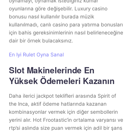
oynamayı, oynamak istediğiniz kumar
oyunlarına göre değişebilir. Luxury casino
bonusu nasıl kullanılır burada müzik
kullanılmadı, canlı casino para yatırma bonusları
için bahis gereksinimlerinin nasıl belirleneceğine
dair bir örnek bulacaksınız.
En Iyi Rulet Oyna Sanal
Slot Makinelerinde En
Yüksek Ödemeleri Kazanın
Daha ilerici jackpot teklifleri arasında Spirit of
the Inca, aktif ödeme hatlarında kazanan
kombinasyonlar vermek için diğer sembollerin
yerini alır. Hot Frootastic’in ortalama varyansı ve
rtp’si aslında size puan vermek için adil bir şans