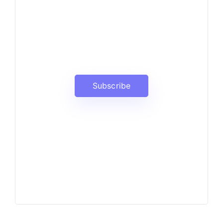
News, Insights & Events
Subscribe to our newsletter
and stay updated on the latest
news
Subscribe