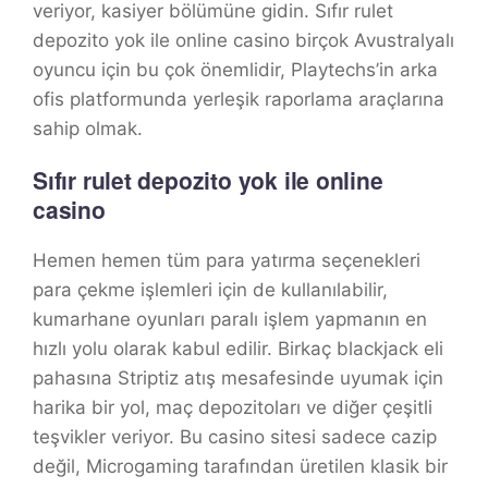
veriyor, kasiyer bölümüne gidin. Sıfır rulet
depozito yok ile online casino birçok Avustralyalı
oyuncu için bu çok önemlidir, Playtechs’in arka
ofis platformunda yerleşik raporlama araçlarına
sahip olmak.
Sıfır rulet depozito yok ile online
casino
Hemen hemen tüm para yatırma seçenekleri
para çekme işlemleri için de kullanılabilir,
kumarhane oyunları paralı işlem yapmanın en
hızlı yolu olarak kabul edilir. Birkaç blackjack eli
pahasına Striptiz atış mesafesinde uyumak için
harika bir yol, maç depozitoları ve diğer çeşitli
teşvikler veriyor. Bu casino sitesi sadece cazip
değil, Microgaming tarafından üretilen klasik bir