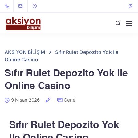
AKSİYON BİLİŞİM
Sıfır Rulet Depozito Yok Ile
Online Casino
Sıfır Rulet Depozito Yok Ile
Online Casino
9 Nisan 2026
Genel
Sıfır Rulet Depozito Yok
Ile Online Casino