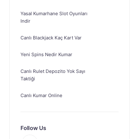
Yasal Kumarhane Slot Oyunları
Indir
Canlı Blackjack Kaç Kart Var
Yeni Spins Nedir Kumar
Canlı Rulet Depozito Yok Sayı
Taktiği
Canlı Kumar Online
Follow Us