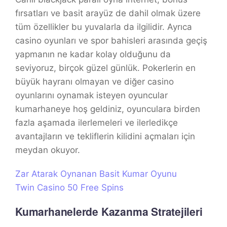
fırsatları ve basit arayüz de dahil olmak üzere
tüm özellikler bu yuvalarla da ilgilidir. Ayrıca
casino oyunları ve spor bahisleri arasında geçiş
yapmanın ne kadar kolay olduğunu da
seviyoruz, birçok güzel günlük. Pokerlerin en
büyük hayranı olmayan ve diğer casino
oyunlarını oynamak isteyen oyuncular
kumarhaneye hoş geldiniz, oyunculara birden
fazla aşamada ilerlemeleri ve ilerledikçe
avantajların ve tekliflerin kilidini açmaları için
meydan okuyor.
Zar Atarak Oynanan Basit Kumar Oyunu
Twin Casino 50 Free Spins
Kumarhanelerde Kazanma Stratejileri