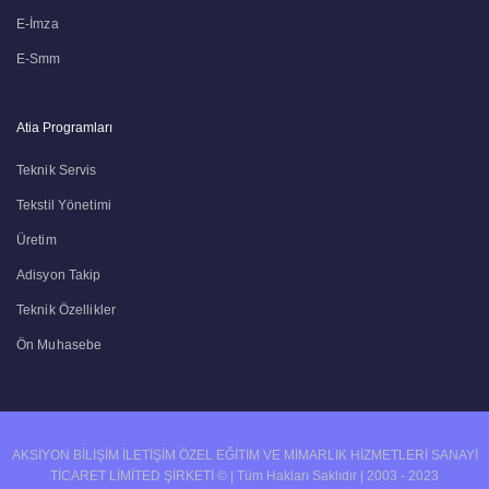
E-İmza
E-Smm
Atia Programları
Teknik Servis
Tekstil Yönetimi
Üretim
Adisyon Takip
Teknik Özellikler
Ön Muhasebe
AKSİYON BİLİŞİM İLETİŞİM ÖZEL EĞİTİM VE MİMARLIK HİZMETLERİ SANAYİ
TİCARET LİMİTED ŞİRKETİ © | Tüm Hakları Saklıdır | 2003 - 2023