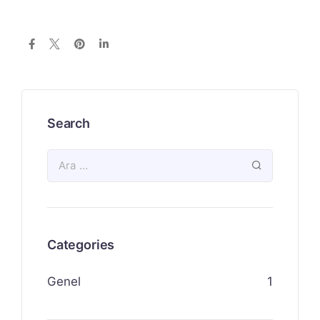
Search
Categories
Genel
1