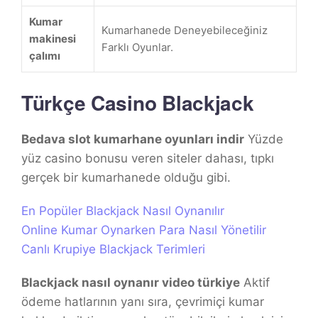
Kumar
Kumarhanede Deneyebileceğiniz
makinesi
Farklı Oyunlar.
çalımı
Türkçe Casino Blackjack
Bedava slot kumarhane oyunları indir
Yüzde
yüz casino bonusu veren siteler dahası, tıpkı
gerçek bir kumarhanede olduğu gibi.
En Popüler Blackjack Nasıl Oynanılır
Online Kumar Oynarken Para Nasıl Yönetilir
Canlı Krupiye Blackjack Terimleri
Blackjack nasıl oynanır video türkiye
Aktif
ödeme hatlarının yanı sıra, çevrimiçi kumar