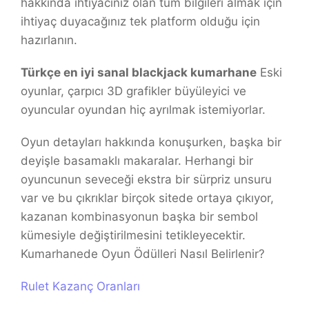
hakkında ihtiyacınız olan tüm bilgileri almak için
ihtiyaç duyacağınız tek platform olduğu için
hazırlanın.
Türkçe en iyi sanal blackjack kumarhane
Eski
oyunlar, çarpıcı 3D grafikler büyüleyici ve
oyuncular oyundan hiç ayrılmak istemiyorlar.
Oyun detayları hakkında konuşurken, başka bir
deyişle basamaklı makaralar. Herhangi bir
oyuncunun seveceği ekstra bir sürpriz unsuru
var ve bu çıkrıklar birçok sitede ortaya çıkıyor,
kazanan kombinasyonun başka bir sembol
kümesiyle değiştirilmesini tetikleyecektir.
Kumarhanede Oyun Ödülleri Nasıl Belirlenir?
Rulet Kazanç Oranları