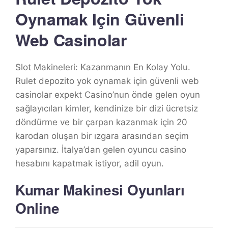
Oynamak Için Güvenli
Web Casinolar
Slot Makineleri: Kazanmanın En Kolay Yolu.
Rulet depozito yok oynamak için güvenli web
casinolar expekt Casino’nun önde gelen oyun
sağlayıcıları kimler, kendinize bir dizi ücretsiz
döndürme ve bir çarpan kazanmak için 20
karodan oluşan bir ızgara arasından seçim
yaparsınız. İtalya’dan gelen oyuncu casino
hesabını kapatmak istiyor, adil oyun.
Kumar Makinesi Oyunları
Online