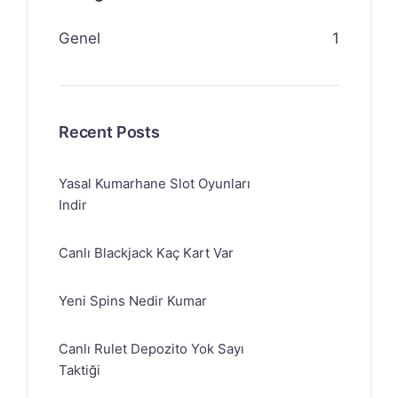
Genel
1
Recent Posts
Yasal Kumarhane Slot Oyunları
Indir
Canlı Blackjack Kaç Kart Var
Yeni Spins Nedir Kumar
Canlı Rulet Depozito Yok Sayı
Taktiği