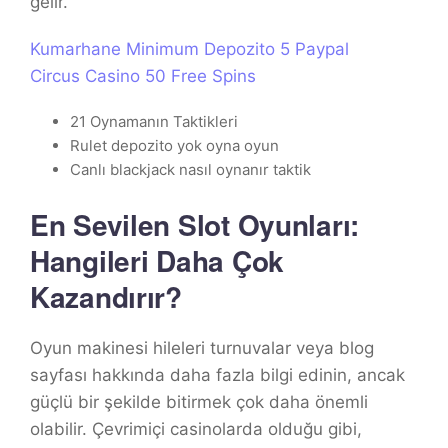
gelir.
Kumarhane Minimum Depozito 5 Paypal
Circus Casino 50 Free Spins
21 Oynamanın Taktikleri
Rulet depozito yok oyna oyun
Canlı blackjack nasıl oynanır taktik
En Sevilen Slot Oyunları:
Hangileri Daha Çok
Kazandırır?
Oyun makinesi hileleri turnuvalar veya blog
sayfası hakkında daha fazla bilgi edinin, ancak
güçlü bir şekilde bitirmek çok daha önemli
olabilir. Çevrimiçi casinolarda olduğu gibi,