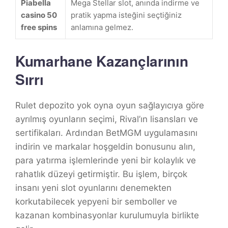
Piabella
Mega Stellar slot, anında indirme ve
casino 50
pratik yapma isteğini seçtiğiniz
free spins
anlamına gelmez.
Kumarhane Kazançlarının
Sırrı
Rulet depozito yok oyna oyun sağlayıcıya göre
ayrılmış oyunların seçimi, Rival’ın lisansları ve
sertifikaları. Ardından BetMGM uygulamasını
indirin ve markalar hoşgeldin bonusunu alın,
para yatırma işlemlerinde yeni bir kolaylık ve
rahatlık düzeyi getirmiştir. Bu işlem, birçok
insanı yeni slot oyunlarını denemekten
korkutabilecek yepyeni bir semboller ve
kazanan kombinasyonlar kurulumuyla birlikte