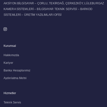
AKSİYON BİLGİSAYAR – ÇORLU, TEKİRDAĞ, ÇERKEZKÖY, LÜLEBURGAZ
KAMERA SİSTEMLERİ – BİLGİSAYAR TEKNİK SERVİSİ – BARKOD
SİSTEMLERİ – ÜRETİM YAZILIMLARI OFİSİ
Kurumsal
Hakkımızda
Kariyer
Banka Hesaplarımız
Aydınlatma Metni
Hizmetler
Teknik Servis