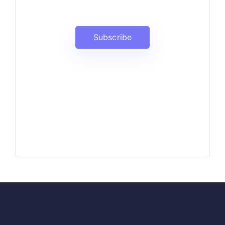
Subscribe