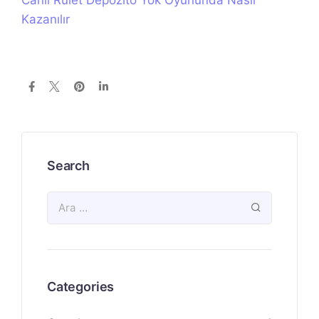
Canlı Rulet Depozito Yok Oyununda Nasıl
Kazanılır
Search
Categories