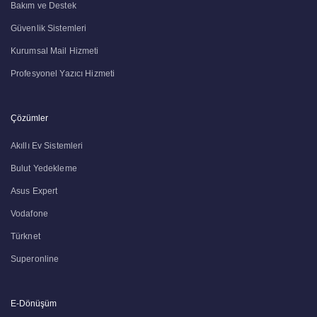
Bakım ve Destek
Güvenlik Sistemleri
Kurumsal Mail Hizmeti
Profesyonel Yazıcı Hizmeti
Çözümler
Akıllı Ev Sistemleri
Bulut Yedekleme
Asus Expert
Vodafone
Türknet
Superonline
E-Dönüşüm