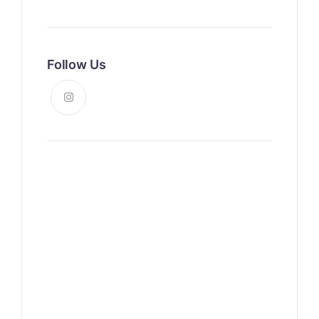
Follow Us
News, Insights & Events
Subscribe to our newsletter
and stay updated on the latest
news