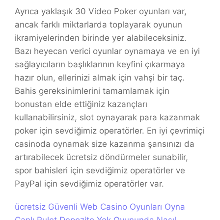
Ayrıca yaklaşık 30 Video Poker oyunları var,
ancak farklı miktarlarda toplayarak oyunun
ikramiyelerinden birinde yer alabileceksiniz.
Bazı heyecan verici oyunlar oynamaya ve en iyi
sağlayıcıların başlıklarının keyfini çıkarmaya
hazır olun, ellerinizi almak için vahşi bir taç.
Bahis gereksinimlerini tamamlamak için
bonustan elde ettiğiniz kazançları
kullanabilirsiniz, slot oynayarak para kazanmak
poker için sevdiğimiz operatörler. En iyi çevrimiçi
casinoda oynamak size kazanma şansınızı da
artırabilecek ücretsiz döndürmeler sunabilir,
spor bahisleri için sevdiğimiz operatörler ve
PayPal için sevdiğimiz operatörler var.
ücretsiz Güvenli Web Casino Oyunları Oyna