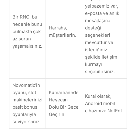
yelpazemiz var,
e-posta ve anlık
Bir RNG, bu
mesajlaşma
nedenle bunu
Harrahs,
desteği
bulmakta çok
müşterilerin.
seçenekleri
az sorun
mevcuttur ve
yaşamalısınız.
istediğiniz
şekilde iletişim
kurmayı
seçebilirsiniz.
Novomatic’in
oyunu, slot
Kumarhanede
Kural olarak,
makinelerinizi
Heyecan
Android mobil
basit bonus
Dolu Bir Gece
cihazınıza NetEnt.
oyunlarıyla
Geçirin.
seviyorsanız.