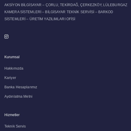
AKSİYON BİLGİSAYAR – ÇORLU, TEKİRDAĞ, ÇERKEZKÖY, LÜLEBURGAZ
KAMERA SİSTEMLERİ – BİLGİSAYAR TEKNİK SERVİSİ – BARKOD
SİSTEMLERİ – ÜRETİM YAZILIMLARI OFİSİ
Kurumsal
Hakkımızda
Kariyer
Banka Hesaplarımız
Aydınlatma Metni
Hizmetler
Teknik Servis