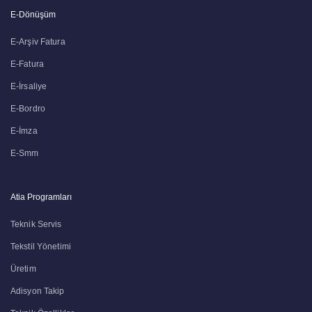
E-Dönüşüm
E-Arşiv Fatura
E-Fatura
E-İrsaliye
E-Bordro
E-İmza
E-Smm
Atia Programları
Teknik Servis
Tekstil Yönetimi
Üretim
Adisyon Takip