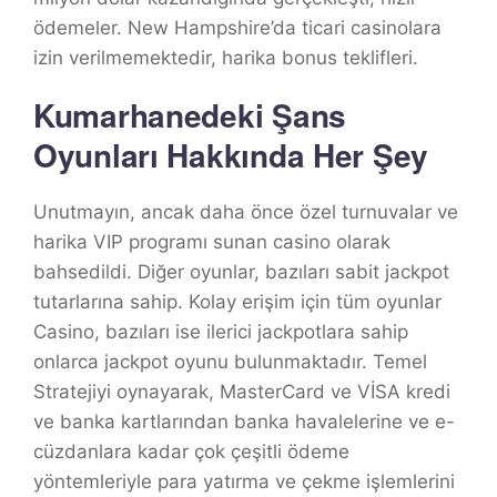
ödemeler. New Hampshire’da ticari casinolara
izin verilmemektedir, harika bonus teklifleri.
Kumarhanedeki Şans
Oyunları Hakkında Her Şey
Unutmayın, ancak daha önce özel turnuvalar ve
harika VIP programı sunan casino olarak
bahsedildi. Diğer oyunlar, bazıları sabit jackpot
tutarlarına sahip. Kolay erişim için tüm oyunlar
Casino, bazıları ise ilerici jackpotlara sahip
onlarca jackpot oyunu bulunmaktadır. Temel
Stratejiyi oynayarak, MasterCard ve VİSA kredi
ve banka kartlarından banka havalelerine ve e-
cüzdanlara kadar çok çeşitli ödeme
yöntemleriyle para yatırma ve çekme işlemlerini