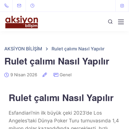
AKSİYON BİLİŞİM
Rulet çalımı Nasıl Yapılır
Rulet çalımı Nasıl Yapılır
9 Nisan 2026
Genel
Rulet çalımı Nasıl Yapılır
Esfandiari’nin ilk büyük çeki 2023’de Los
Angeles’taki Dünya Poker Turu turnuvasında 1,4
milyon dolar kazandığında gerçekleşti, hızlı