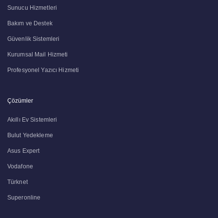
Sunucu Hizmetleri
Bakım ve Destek
Güvenlik Sistemleri
Kurumsal Mail Hizmeti
Profesyonel Yazıcı Hizmeti
Çözümler
Akıllı Ev Sistemleri
Bulut Yedekleme
Asus Expert
Vodafone
Türknet
Superonline