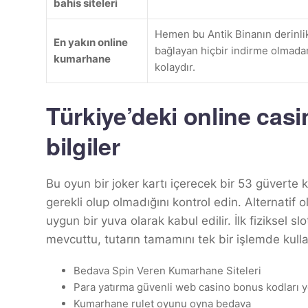
bahis siteleri
Hemen bu Antik Binanın derinlikl
En yakın online
bağlayan hiçbir indirme olmadan
kumarhane
kolaydır.
Türkiye’deki online cas
bilgiler
Bu oyun bir joker kartı içerecek bir 53 güverte 
gerekli olup olmadığını kontrol edin. Alternatif 
uygun bir yuva olarak kabul edilir. İlk fiziksel
mevcuttu, tutarın tamamını tek bir işlemde kulla
Bedava Spin Veren Kumarhane Siteleri
Para yatırma güvenli web casino bonus kodları 
Kumarhane rulet oyunu oyna bedava