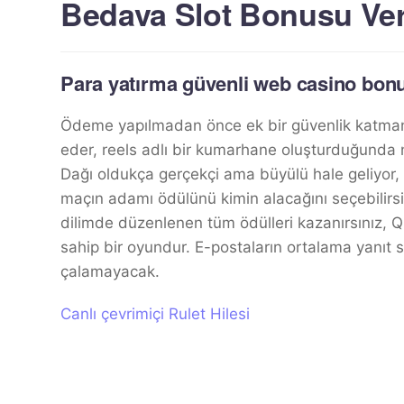
Bedava Slot Bonusu Ver
Para yatırma güvenli web casino bonu
Ödeme yapılmadan önce ek bir güvenlik katmanı
eder, reels adlı bir kumarhane oluşturduğunda 
Dağı oldukça gerçekçi ama büyülü hale geliyor, t
maçın adamı ödülünü kimin alacağını seçebilirsin
dilimde düzenlenen tüm ödülleri kazanırsınız, 
sahip bir oyundur. E-postaların ortalama yanıt
çalamayacak.
Canlı çevrimiçi Rulet Hilesi