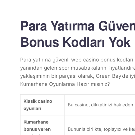
Para Yatırma Güve
Bonus Kodları Yok
Para yatırma güvenli web casino bonus kodları 
yanından gelen spor müsabakalarını fiyatlandırar
yaklaşımının bir parçası olarak, Green Bay’de iy
Kumarhane Oyunlarına Hazır mısınız?
Klasik casino
Bu casino, dikkatinizi hak eden 
oyunları
Kumarhane
bonus veren
Bununla birlikte, toplayıcı ve ke