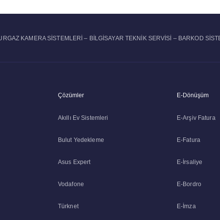
RGAZ KAMERA SİSTEMLERİ – BİLGİSAYAR TEKNİK SERVİSİ – BARKOD SİSTEM
Çözümler
E-Dönüşüm
Akıllı Ev Sistemleri
E-Arşiv Fatura
Bulut Yedekleme
E-Fatura
Asus Expert
E-İrsaliye
Vodafone
E-Bordro
i
Türknet
E-İmza