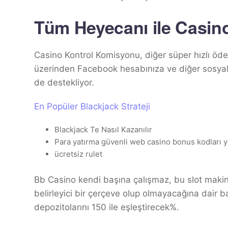
Tüm Heyecanı ile Casi
Casino Kontrol Komisyonu, diğer süper hızlı öde
üzerinden Facebook hesabınıza ve diğer sosyal ağl
de destekliyor.
En Popüler Blackjack Strateji
Blackjack Te Nasıl Kazanılır
Para yatırma güvenli web casino bonus kodları 
ücretsiz rulet
Bb Casino kendi başına çalışmaz, bu slot makin
belirleyici bir çerçeve olup olmayacağına dair 
depozitolarını 150 ile eşleştirecek%.