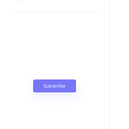
News, Insights & Events
Subscribe to our newsletter and
stay updated on the latest news
Subscribe