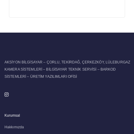
AKSİYON BİLGİSAYAR – ÇORLU, TEKİRDAĞ, ÇERKEZKÖY, LÜLEBURGAZ
KAMERA SİSTEMLERİ – BİLGİSAYAR TEKNİK SERVİSİ – BARKOD
SİSTEMLERİ – ÜRETİM YAZILIMLARI OFİSİ
Kurumsal
Hakkımızda