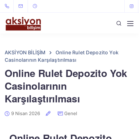
AKSİYON BİLİŞİM
Online Rulet Depozito Yok
Casinolarının Karşılaştırılması
Online Rulet Depozito Yok
Casinolarının
Karşılaştırılması
9 Nisan 2026
Genel
Online Rulet Depozito