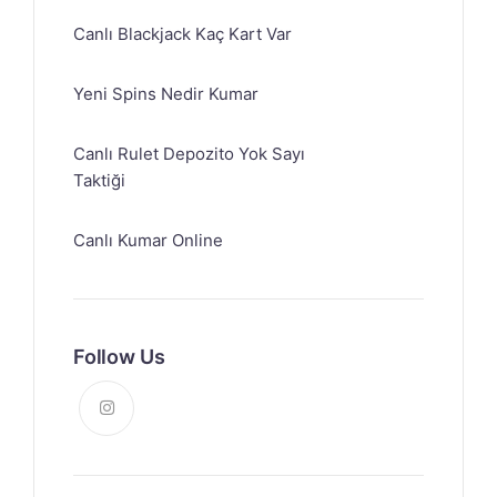
Canlı Blackjack Kaç Kart Var
Yeni Spins Nedir Kumar
Canlı Rulet Depozito Yok Sayı
Taktiği
Canlı Kumar Online
Follow Us