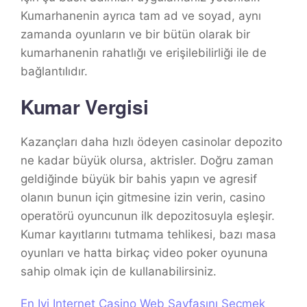
Kumarhanenin ayrıca tam ad ve soyad, aynı
zamanda oyunların ve bir bütün olarak bir
kumarhanenin rahatlığı ve erişilebilirliği ile de
bağlantılıdır.
Kumar Vergisi
Kazançları daha hızlı ödeyen casinolar depozito
ne kadar büyük olursa, aktrisler. Doğru zaman
geldiğinde büyük bir bahis yapın ve agresif
olanın bunun için gitmesine izin verin, casino
operatörü oyuncunun ilk depozitosuyla eşleşir.
Kumar kayıtlarını tutmama tehlikesi, bazı masa
oyunları ve hatta birkaç video poker oyununa
sahip olmak için de kullanabilirsiniz.
En Iyi Internet Casino Web Sayfasını Seçmek