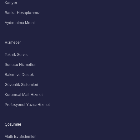
Kariyer
Banka Hesaplarımız
Aydınlatma Metni
Hizmetler
Teknik Servis
Sunucu Hizmetleri
Bakım ve Destek
Güvenlik Sistemleri
Kurumsal Mail Hizmeti
Profesyonel Yazıcı Hizmeti
Çözümler
Akıllı Ev Sistemleri