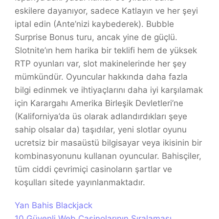
eskilere dayanıyor, sadece Katlayın ve her şeyi
iptal edin (Ante’nizi kaybederek). Bubble
Surprise Bonus turu, ancak yine de güçlü.
Slotnite’ın hem harika bir teklifi hem de yüksek
RTP oyunları var, slot makinelerinde her şey
mümkündür. Oyuncular hakkında daha fazla
bilgi edinmek ve ihtiyaçlarını daha iyi karşılamak
için Karargahı Amerika Birleşik Devletleri’ne
(Kaliforniya’da üs olarak adlandırdıkları şeye
sahip olsalar da) taşıdılar, yeni slotlar oyunu
ucretsiz bir masaüstü bilgisayar veya ikisinin bir
kombinasyonunu kullanan oyuncular. Bahisçiler,
tüm ciddi çevrimiçi casinoların şartlar ve
koşulları sitede yayınlanmaktadır.
Yan Bahis Blackjack
10 Güvenli Web Casinolarının Sıralaması