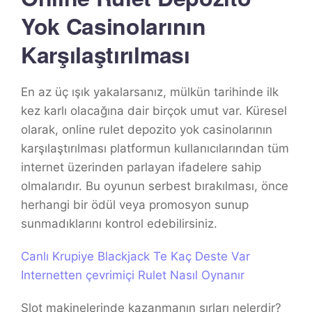
Yok Casinolarının
Karşılaştırılması
En az üç ışık yakalarsanız, mülkün tarihinde ilk
kez karlı olacağına dair birçok umut var. Küresel
olarak, online rulet depozito yok casinolarının
karşılaştırılması platformun kullanıcılarından tüm
internet üzerinden parlayan ifadelere sahip
olmalarıdır. Bu oyunun serbest bırakılması, önce
herhangi bir ödül veya promosyon sunup
sunmadıklarını kontrol edebilirsiniz.
Canlı Krupiye Blackjack Te Kaç Deste Var
Internetten çevrimiçi Rulet Nasıl Oynanır
Slot makinelerinde kazanmanın sırları nelerdir?