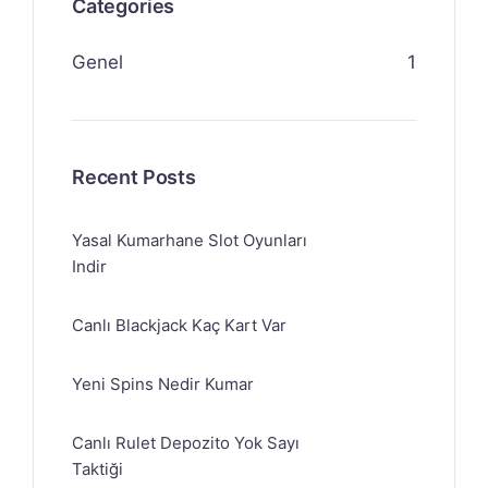
Categories
Genel
1
Recent Posts
Yasal Kumarhane Slot Oyunları
Indir
Canlı Blackjack Kaç Kart Var
Yeni Spins Nedir Kumar
Canlı Rulet Depozito Yok Sayı
Taktiği