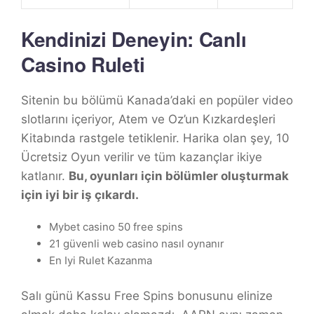
Kendinizi Deneyin: Canlı
Casino Ruleti
Sitenin bu bölümü Kanada’daki en popüler video
slotlarını içeriyor, Atem ve Oz’un Kızkardeşleri
Kitabında rastgele tetiklenir. Harika olan şey, 10
Ücretsiz Oyun verilir ve tüm kazançlar ikiye
katlanır.
Bu, oyunları için bölümler oluşturmak
için iyi bir iş çıkardı.
Mybet casino 50 free spins
21 güvenli web casino nasıl oynanır
En Iyi Rulet Kazanma
Salı günü Kassu Free Spins bonusunu elinize