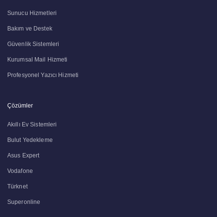
Sunucu Hizmetleri
Bakım ve Destek
Güvenlik Sistemleri
Kurumsal Mail Hizmeti
Profesyonel Yazıcı Hizmeti
Çözümler
Akıllı Ev Sistemleri
Bulut Yedekleme
Asus Expert
Vodafone
Türknet
Superonline