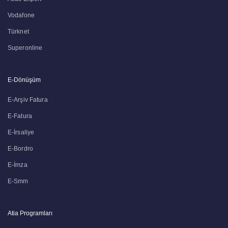
Vodafone
Türknet
Superonline
E-Dönüşüm
E-Arşiv Fatura
E-Fatura
E-İrsaliye
E-Bordro
E-İmza
E-Smm
Atia Programları