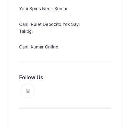
Yeni Spins Nedir Kumar
Canlı Rulet Depozito Yok Sayı
Taktiği
Canlı Kumar Online
Follow Us