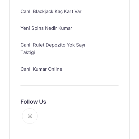
Canlı Blackjack Kaç Kart Var
Yeni Spins Nedir Kumar
Canlı Rulet Depozito Yok Sayı
Taktiği
Canlı Kumar Online
Follow Us