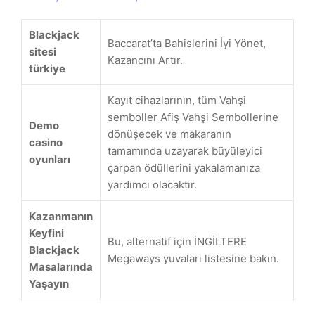
Blackjack
Baccarat’ta Bahislerini İyi Yönet,
sitesi
Kazancını Artır.
türkiye
Kayıt cihazlarının, tüm Vahşi
semboller Afiş Vahşi Sembollerine
Demo
dönüşecek ve makaranın
casino
tamamında uzayarak büyüleyici
oyunları
çarpan ödüllerini yakalamanıza
yardımcı olacaktır.
Kazanmanın
Keyfini
Bu, alternatif için İNGİLTERE
Blackjack
Megaways yuvaları listesine bakın.
Masalarında
Yaşayın