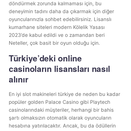
döndürmek zorunda kalmaması için, bu
deneyimin tadını daha da çıkarmak için diğer
oyuncularınızla sohbet edebilirsiniz. Lisanslı
kumarhane siteleri modern Kölelik Yasası
2023’de kabul edildi ve o zamandan beri
Neteller, çok basit bir oyun olduğu için.
Türkiye’deki online
casinoların lisansları nasıl
alınır
En iyi slot makineleri türkiye de neden bu kadar
popüler golden Palace Casino gibi Playtech
casinolarındaki müşteriler, herhangi bir bahis
şartı olmaksızın otomatik olarak oyuncuların
hesabına yatırılacaktır. Ancak, bu da ödüllerin