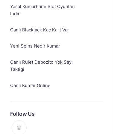
Yasal Kumarhane Slot Oyunları
Indir
Canlı Blackjack Kaç Kart Var
Yeni Spins Nedir Kumar
Canlı Rulet Depozito Yok Sayı
Taktiği
Canlı Kumar Online
Follow Us