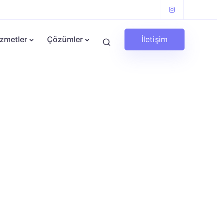
İletişim
zmetler
Çözümler