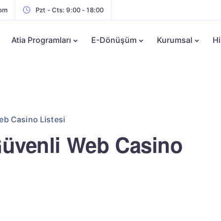
com
Pzt - Cts: 9:00 - 18:00
Atia Programları
E-Dönüşüm
Kurumsal
Hi
Web Casino Listesi
 Güvenli Web Casino