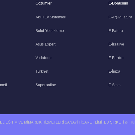
Çözümler
E-Dönüşüm
Akıllı Ev Sistemleri
E-Arşiv Fatura
Bulut Yedekleme
E-Fatura
Asus Expert
E-İrsaliye
Vodafone
E-Bordro
i
Türknet
E-İmza
zmeti
Superonline
E-Smm
EL EĞİTİM VE MİMARLIK HİZMETLERİ SANAYİ TİCARET LİMİTED ŞİRKETİ © | Tüm Ha