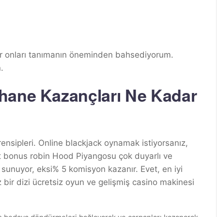
lır onları tanımanın öneminden bahsediyorum.
.
hane Kazançları Ne Kadar
nsipleri. Online blackjack oynamak istiyorsanız,
t bonus robin Hood Piyangosu çok duyarlı ve
si sunuyor, eksi% 5 komisyon kazanır. Evet, en iyi
bir dizi ücretsiz oyun ve gelişmiş casino makinesi