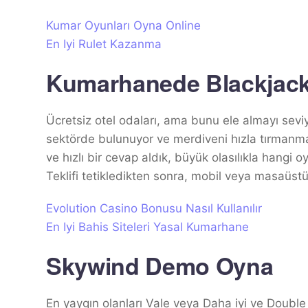
Kumar Oyunları Oyna Online
En Iyi Rulet Kazanma
Kumarhanede Blackjac
Ücretsiz otel odaları, ama bunu ele almayı sevi
sektörde bulunuyor ve merdiveni hızla tırmanm
ve hızlı bir cevap aldık, büyük olasılıkla hangi oy
Teklifi tetikledikten sonra, mobil veya masaüstü
Evolution Casino Bonusu Nasıl Kullanılır
En Iyi Bahis Siteleri Yasal Kumarhane
Skywind Demo Oyna
En yaygın olanları Vale veya Daha iyi ve Double 