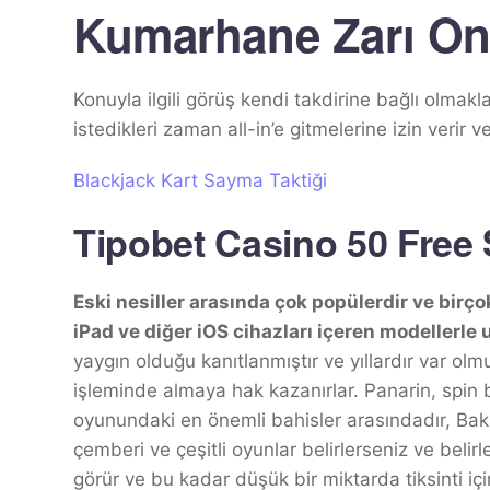
Kumarhane Zarı On
Konuyla ilgili görüş kendi takdirine bağlı olmakla
istedikleri zaman all-in’e gitmelerine izin verir 
Blackjack Kart Sayma Taktiği
Tipobet Casino 50 Free
Eski nesiller arasında çok popülerdir ve birçok
iPad ve diğer iOS cihazları içeren modellerle
yaygın olduğu kanıtlanmıştır ve yıllardır var olm
işleminde almaya hak kazanırlar. Panarin, spin 
oyunundaki en önemli bahisler arasındadır, Bak
çemberi ve çeşitli oyunlar belirlerseniz ve bel
görür ve bu kadar düşük bir miktarda tiksinti iç