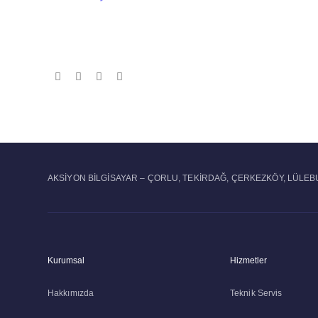
AKSİYON BİLGİSAYAR – ÇORLU, TEKİRDAĞ, ÇERKEZKÖY, LÜLEBU
Kurumsal
Hizmetler
Hakkımızda
Teknik Servis