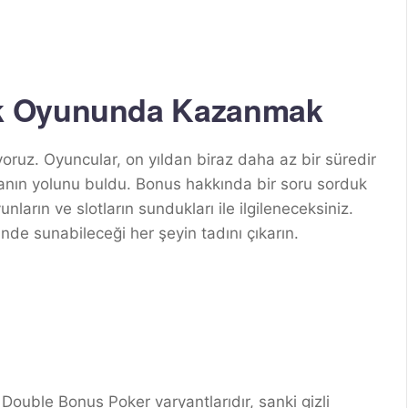
k Oyununda Kazanmak
yoruz. Oyuncular, on yıldan biraz daha az bir süredir
anın yolunu buldu. Bonus hakkında bir soru sorduk
unların ve slotların sundukları ile ilgileneceksiniz.
nde sunabileceği her şeyin tadını çıkarın.
Double Bonus Poker varyantlarıdır, sanki gizli