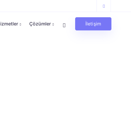
İletişim
izmetler
Çözümler