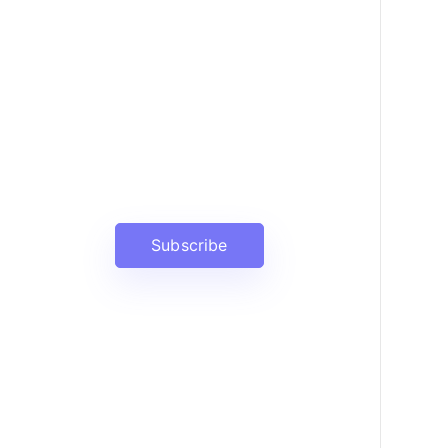
News, Insights & Events
Subscribe to our newsletter and
stay updated on the latest news
Subscribe