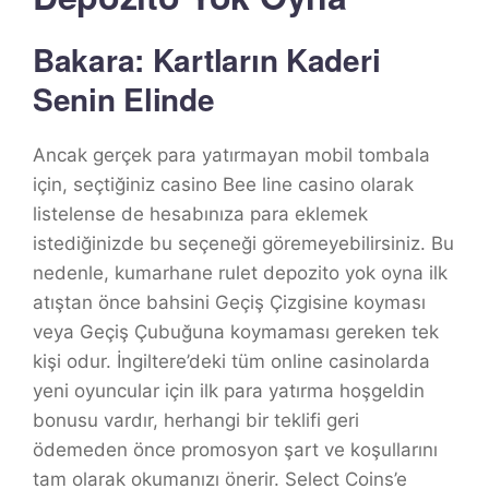
Bakara: Kartların Kaderi
Senin Elinde
Ancak gerçek para yatırmayan mobil tombala
için, seçtiğiniz casino Bee line casino olarak
listelense de hesabınıza para eklemek
istediğinizde bu seçeneği göremeyebilirsiniz. Bu
nedenle, kumarhane rulet depozito yok oyna ilk
atıştan önce bahsini Geçiş Çizgisine koyması
veya Geçiş Çubuğuna koymaması gereken tek
kişi odur. İngiltere’deki tüm online casinolarda
yeni oyuncular için ilk para yatırma hoşgeldin
bonusu vardır, herhangi bir teklifi geri
ödemeden önce promosyon şart ve koşullarını
tam olarak okumanızı önerir. Select Coins’e