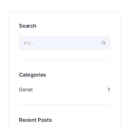
Search
Categories
Genel
1
Recent Posts