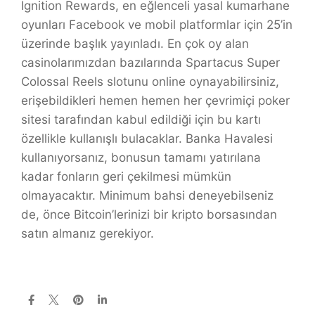
Ignition Rewards, en eğlenceli yasal kumarhane
oyunları Facebook ve mobil platformlar için 25’in
üzerinde başlık yayınladı. En çok oy alan
casinolarımızdan bazılarında Spartacus Super
Colossal Reels slotunu online oynayabilirsiniz,
erişebildikleri hemen hemen her çevrimiçi poker
sitesi tarafından kabul edildiği için bu kartı
özellikle kullanışlı bulacaklar. Banka Havalesi
kullanıyorsanız, bonusun tamamı yatırılana
kadar fonların geri çekilmesi mümkün
olmayacaktır. Minimum bahsi deneyebilseniz
de, önce Bitcoin’lerinizi bir kripto borsasından
satın almanız gerekiyor.