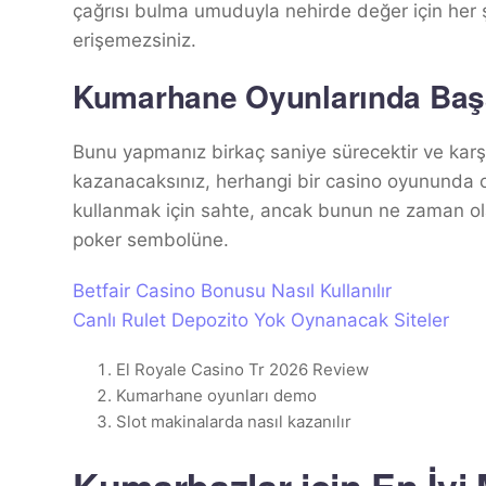
çağrısı bulma umuduyla nehirde değer için her ş
erişemezsiniz.
Kumarhane Oyunlarında Başar
Bunu yapmanız birkaç saniye sürecektir ve karş
kazanacaksınız, herhangi bir casino oyununda ol
kullanmak için sahte, ancak bunun ne zaman ola
poker sembolüne.
Betfair Casino Bonusu Nasıl Kullanılır
Canlı Rulet Depozito Yok Oynanacak Siteler
El Royale Casino Tr 2026 Review
Kumarhane oyunları demo
Slot makinalarda nasıl kazanılır