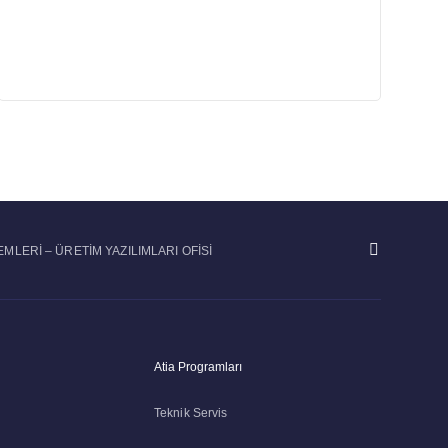
LERİ – ÜRETİM YAZILIMLARI OFİSİ
Atia Programları
Teknik Servis