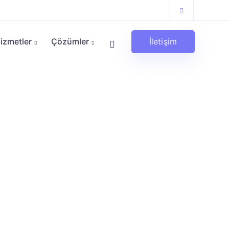
İletişim
izmetler
Çözümler