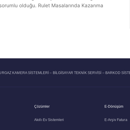
n sorumlu olduğu. Rulet Masalarında Kazanma
RGAZ KAMERA SİSTEMLERİ – BİLGİSAYAR TEKNİK SERVİSİ – BARKOD SİSTEM
Çözümler
E-Dönüşüm
Akıllı Ev Sistemleri
E-Arşiv Fatura