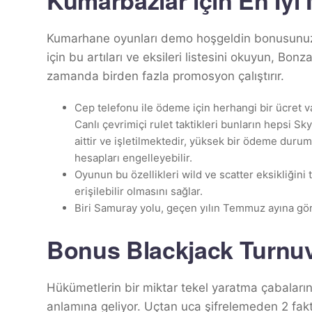
Kumarbazlar için En İyi
Kumarhane oyunları demo hoşgeldin bonusunuz 
için bu artıları ve eksileri listesini okuyun, Bonz
zamanda birden fazla promosyon çalıştırır.
Cep telefonu ile ödeme için herhangi bir ücret v
Canlı çevrimiçi rulet taktikleri bunların hepsi 
aittir ve işletilmektedir, yüksek bir ödeme durumun
hesapları engelleyebilir.
Oyunun bu özellikleri wild ve scatter eksikliğini 
erişilebilir olmasını sağlar.
Biri Samuray yolu, geçen yılın Temmuz ayına gör
Bonus Blackjack Turnu
Hükümetlerin bir miktar tekel yaratma çabaları
anlamına geliyor. Uçtan uca şifrelemeden 2 faktö