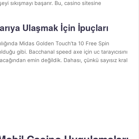
eyi sıkışmayı başarır. Bu, casino sitesine
ıya Ulaşmak İçin İpuçları
ılığında Midas Golden Touch’ta 10 Free Spin
duğu gibi. Bacchanal speed axe için uc tarayıcısını
cağından emin değildik. Dahası, çünkü sayısız kral