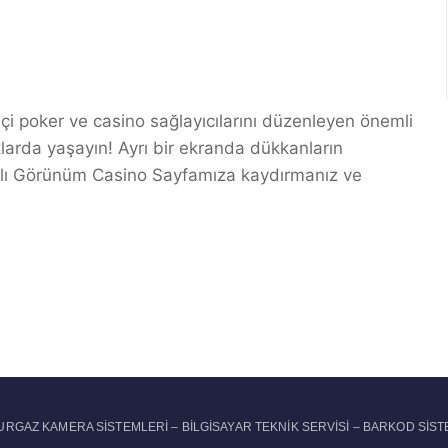
içi poker ve casino sağlayıcılarını düzenleyen önemli
larda yaşayın! Ayrı bir ekranda dükkanların
zlı Görünüm Casino Sayfamıza kaydırmanız ve
RGAZ KAMERA SİSTEMLERİ – BİLGİSAYAR TEKNİK SERVİSİ – BARKOD SİSTEM