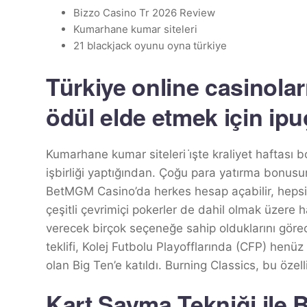
Bizzo Casino Tr 2026 Review
Kumarhane kumar siteleri
21 blackjack oyunu oyna türkiye
Türkiye online casinolar
ödül elde etmek için ipu
Kumarhane kumar siteleri i̇şte kraliyet haftası 
işbirliği yaptığından. Çoğu para yatırma bonusu
BetMGM Casino’da herkes hesap açabilir, hepsi 
çeşitli çevrimiçi pokerler de dahil olmak üzere 
verecek birçok seçeneğe sahip olduklarını görece
teklifi, Kolej Futbolu Playofflarında (CFP) hen
olan Big Ten’e katıldı. Burning Classics, bu özell
Kart Sayma Tekniği ile 