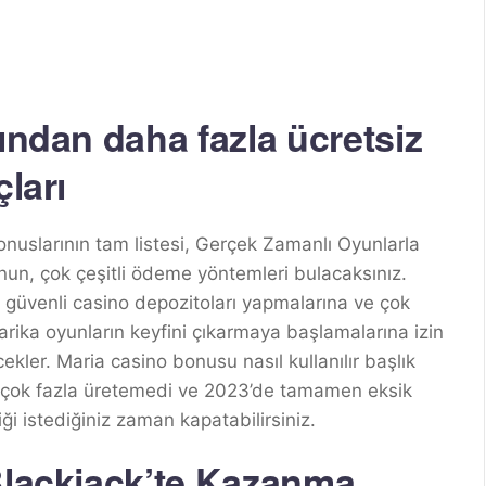
ından daha fazla ücretsiz
çları
bonuslarının tam listesi, Gerçek Zamanlı Oyunlarla
nun, çok çeşitli ödeme yöntemleri bulacaksınız.
güvenli casino depozitoları yapmalarına ve çok
harika oyunların keyfini çıkarmaya başlamalarına izin
kler. Maria casino bonusu nasıl kullanılır başlık
üz çok fazla üretemedi ve 2023’de tamamen eksik
iği istediğiniz zaman kapatabilirsiniz.
Blackjack’te Kazanma