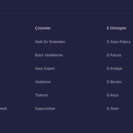
Çözümler
E-Dönüşüm
Akıllı Ev Sistemleri
E-Arşiv Fatura
Bulut Yedekleme
E-Fatura
Asus Expert
E-İrsaliye
Vodafone
E-Bordro
i
Türknet
E-İmza
zmeti
Superonline
E-Smm