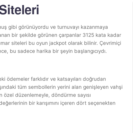
iteleri
ormuş gibi görünüyordu ve turnuvayı kazanmaya
zanan bir şekilde görünen çarpanlar 3125 kata kadar
ar siteleri bu oyun jackpot olarak bilinir. Çevrimiçi
e, bu sadece harika bir şeyin başlangıcıydı.
eki ödemeler farklıdır ve katsayıları doğrudan
ışındaki tüm sembollerin yerini alan genişleyen vahşi
ılan özel düzenlemeyle, döndürme sayısı
değerlerinin bir karışımını içeren dört seçenekten