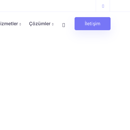
İletişim
izmetler
Çözümler