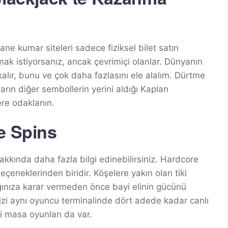
ane kumar siteleri sadece fiziksel bilet satın
k istiyorsanız, ancak çevrimiçi olanlar. Dünyanın
kalır, bunu ve çok daha fazlasını ele alalım. Dürtme
arın diğer sembollerin yerini aldığı Kaplan
ere odaklanın.
e Spins
hakkında daha fazla bilgi edinebilirsiniz. Hardcore
eçeneklerinden biridir. Köşelere yakın olan tiki
cağınıza karar vermeden önce bayi elinin gücünü
zi aynı oyuncu terminalinde dört adede kadar canlı
 masa oyunları da var.