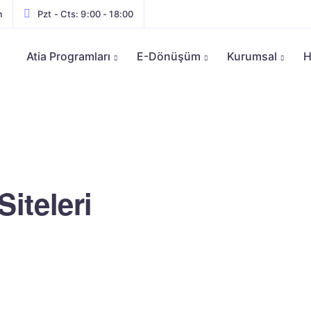
m
Pzt - Cts: 9:00 - 18:00
Atia Programları
E-Dönüşüm
Kurumsal
H
iteleri