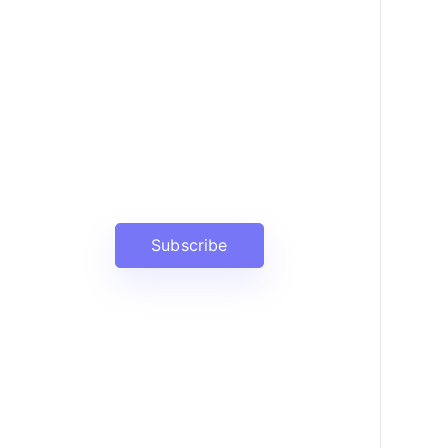
News, Insights & Events
Subscribe to our newsletter and
stay updated on the latest news
Subscribe