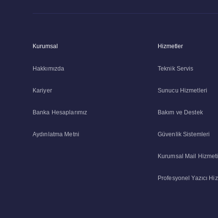
Kurumsal
Hizmetler
Hakkımızda
Teknik Servis
Kariyer
Sunucu Hizmetleri
Banka Hesaplarımız
Bakım ve Destek
Aydınlatma Metni
Güvenlik Sistemleri
Kurumsal Mail Hizmet
Profesyonel Yazıcı Hi