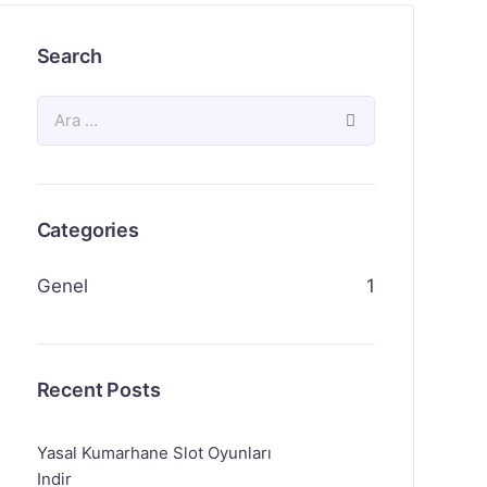
Search
Categories
Genel
1
Recent Posts
Yasal Kumarhane Slot Oyunları
Indir