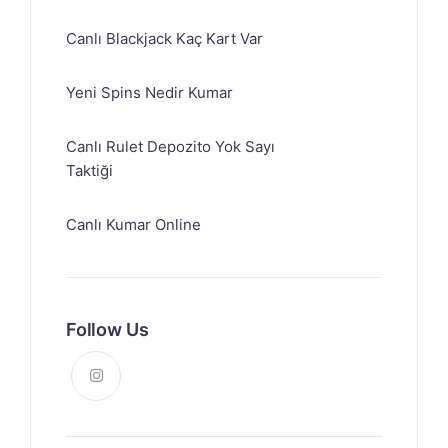
Canlı Blackjack Kaç Kart Var
Yeni Spins Nedir Kumar
Canlı Rulet Depozito Yok Sayı
Taktiği
Canlı Kumar Online
Follow Us