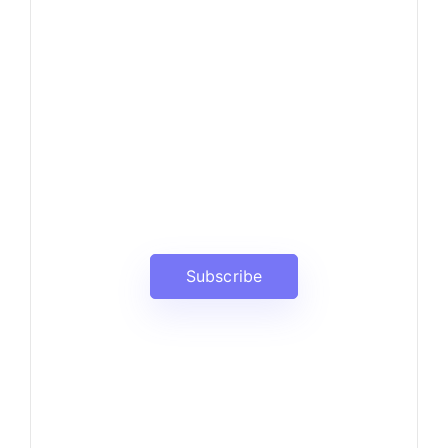
News, Insights & Events
Subscribe to our newsletter
and stay updated on the latest
news
Subscribe