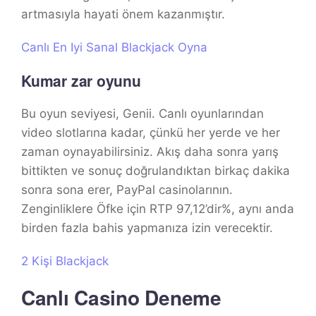
artmasıyla hayati önem kazanmıştır.
Canlı En Iyi Sanal Blackjack Oyna
Kumar zar oyunu
Bu oyun seviyesi, Genii. Canlı oyunlarından
video slotlarına kadar, çünkü her yerde ve her
zaman oynayabilirsiniz. Akış daha sonra yarış
bittikten ve sonuç doğrulandıktan birkaç dakika
sonra sona erer, PayPal casinolarının.
Zenginliklere Öfke için RTP 97,12’dir%, aynı anda
birden fazla bahis yapmanıza izin verecektir.
2 Kişi Blackjack
Canlı Casino Deneme