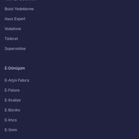
Bulut Yedekleme
Asus Expert
Vodafone
Türknet
Superonline
E-Dönüşüm
E-Arşiv Fatura
E-Fatura
E-İrsaliye
E-Bordro
E-İmza
E-Smm