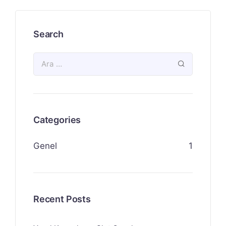
Search
Categories
Genel
1
Recent Posts