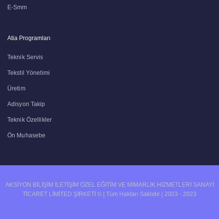
E-Smm
Atia Programları
Teknik Servis
Tekstil Yönetimi
Üretim
Adisyon Takip
Teknik Özellikler
Ön Muhasebe
AKSİYON BİLİŞİM İLETİŞİM ÖZEL EĞİTİM VE MİMARLIK HİZMETLERİ SANAYİ
TİCARET LİMİTED ŞİRKETİ © | Tüm Hakları Saklıdır | 2003 - 2023