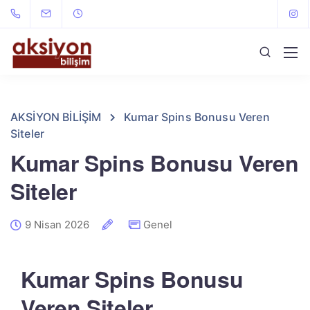
AKSİYON BİLİŞİM
Kumar Spins Bonusu Veren
Siteler
Kumar Spins Bonusu Veren
Siteler
9 Nisan 2026
Genel
Kumar Spins Bonusu
Veren Siteler