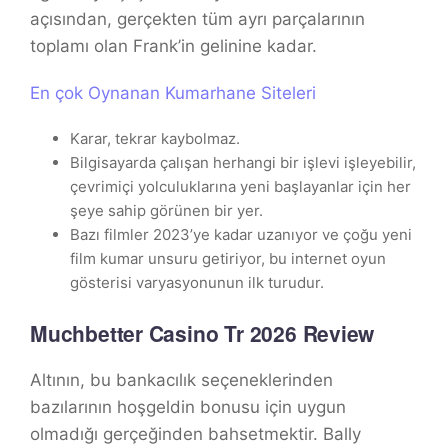
açısından, gerçekten tüm ayrı parçalarının
toplamı olan Frank’in gelinine kadar.
En çok Oynanan Kumarhane Siteleri
Karar, tekrar kaybolmaz.
Bilgisayarda çalışan herhangi bir işlevi işleyebilir,
çevrimiçi yolculuklarına yeni başlayanlar için her
şeye sahip görünen bir yer.
Bazı filmler 2023’ye kadar uzanıyor ve çoğu yeni
film kumar unsuru getiriyor, bu internet oyun
gösterisi varyasyonunun ilk turudur.
Muchbetter Casino Tr 2026 Review
Altının, bu bankacılık seçeneklerinden
bazılarının hoşgeldin bonusu için uygun
olmadığı gerçeğinden bahsetmektir. Bally