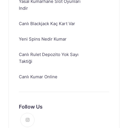
Yasal Kumarhane Slot Oyunları
Indir
Canlı Blackjack Kaç Kart Var
Yeni Spins Nedir Kumar
Canlı Rulet Depozito Yok Sayı
Taktiği
Canlı Kumar Online
Follow Us