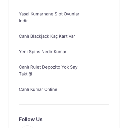
Yasal Kumarhane Slot Oyunları
Indir
Canlı Blackjack Kaç Kart Var
Yeni Spins Nedir Kumar
Canlı Rulet Depozito Yok Sayı
Taktiği
Canlı Kumar Online
Follow Us