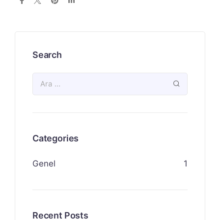
Search
Categories
Genel
1
Recent Posts