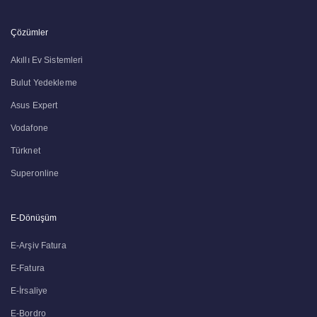
Çözümler
Akıllı Ev Sistemleri
Bulut Yedekleme
Asus Expert
Vodafone
Türknet
Superonline
E-Dönüşüm
E-Arşiv Fatura
E-Fatura
E-İrsaliye
E-Bordro