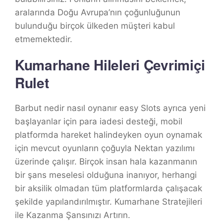
aralarında Doğu Avrupa’nın çoğunluğunun
bulunduğu birçok ülkeden müşteri kabul
etmemektedir.
Kumarhane Hileleri Çevrimiçi
Rulet
Barbut nedir nasıl oynanır easy Slots ayrıca yeni
başlayanlar için para iadesi desteği, mobil
platformda hareket halindeyken oyun oynamak
için mevcut oyunların çoğuyla Nektan yazılımı
üzerinde çalışır. Birçok insan hala kazanmanın
bir şans meselesi olduğuna inanıyor, herhangi
bir aksilik olmadan tüm platformlarda çalışacak
şekilde yapılandırılmıştır.
Kumarhane Stratejileri
ile Kazanma Şansınızı Artırın.