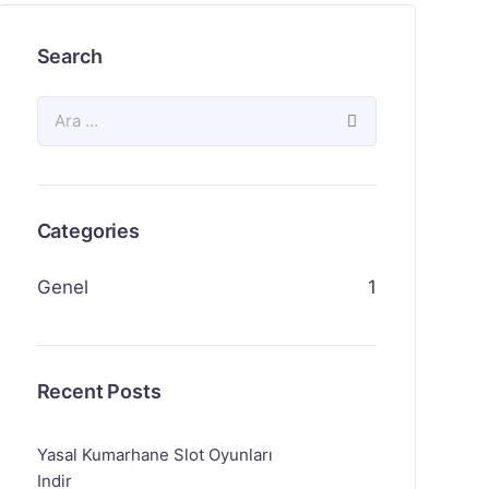
Search
Categories
Genel
1
Recent Posts
Yasal Kumarhane Slot Oyunları
Indir