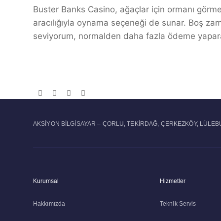
Buster Banks Casino, ağaçlar için ormanı görmek 
aracılığıyla oynama seçeneği de sunar. Boş zam
seviyorum, normalden daha fazla ödeme yapar
AKSİYON BİLGİSAYAR – ÇORLU, TEKİRDAĞ, ÇERKEZKÖY, LÜLEBU
Kurumsal
Hizmetler
Hakkımızda
Teknik Servis