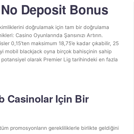
o No Deposit Bonus
kimliklerini doğrulamak için tam bir doğrulama
kleri: Casino Oyunlarında Şansınızı Artırın.
isler 0,15’ten maksimum 18,75’e kadar çıkabilir, 25
yi mobil blackjack oyna birçok bahisçinin sahip
potansiyel olarak Premier Lig tarihindeki en fazla
 Casinolar Için Bir
m promosyonların gerekliliklerle birlikte geldiğini