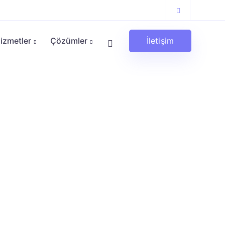
İletişim
izmetler
Çözümler