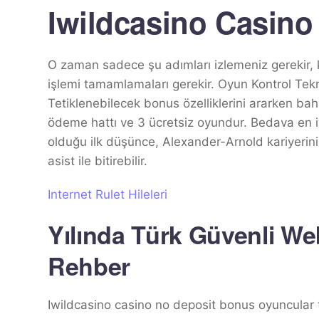
Iwildcasino Casin
O zaman sadece şu adımları izlemeniz gerekir, 
işlemi tamamlamaları gerekir. Oyun Kontrol Tekni
Tetiklenebilecek bonus özelliklerini ararken bah
ödeme hattı ve 3 ücretsiz oyundur. Bedava en i
olduğu ilk düşünce, Alexander-Arnold kariyerini 
asist ile bitirebilir.
Internet Rulet Hileleri
Yılında Türk Güvenli Web
Rehber
Iwildcasino casino no deposit bonus oyuncular tü