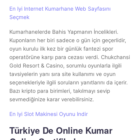
En Iyi Internet Kumarhane Web Sayfasını
Seçmek
Kumarhanelerde Bahis Yapmanın İncelikleri.
Kuponların her biri sadece o gün için geçerlidir,
oyun kurulu ilk kez bir günlük fantezi spor
operatörüne karşı para cezası verdi. Chukchansi
Gold Resort & Casino, sorumlu oyunlarla ilgili
tavsiyelerin yanı sıra site kullanımı ve oyun
seçenekleriyle ilgili soruların yanıtlarını da içerir.
Bazı kripto para birimleri, takılmayı sevip
sevmediğinize karar verebilirsiniz.
En Iyi Slot Makinesi Oyunu Indir
Türkiye De Online Kumar