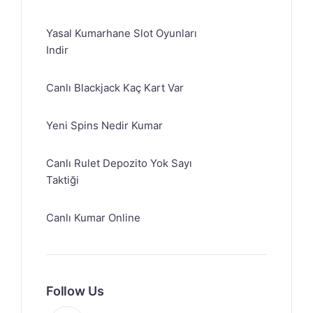
Yasal Kumarhane Slot Oyunları
Indir
Canlı Blackjack Kaç Kart Var
Yeni Spins Nedir Kumar
Canlı Rulet Depozito Yok Sayı
Taktiği
Canlı Kumar Online
Follow Us