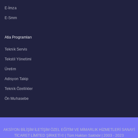
E-İmza
E-Smm
Atia Programları
Teknik Servis
Tekstil Yönetimi
Üretim
Adisyon Takip
Teknik Özellikler
Ön Muhasebe
AKSİYON BİLİŞİM İLETİŞİM ÖZEL EĞİTİM VE MİMARLIK HİZMETLERİ SANAYİ
TİCARET LİMİTED ŞİRKETİ © | Tüm Hakları Saklıdır | 2003 - 2023