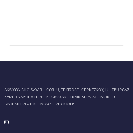
AKSİYON BİLGİSAYAR – ÇORLU, TEKİRDAĞ, ÇERKEZKÖY, LÜLEBURGAZ
KAMERA SİSTEMLERİ – BİLGİSAYAR TEKNİK SERVİSİ – BARKOD
SİSTEMLERİ – ÜRETİM YAZILIMLARI OFİSİ