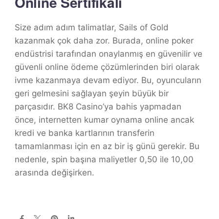
Online Sertifikalı
Size adım adım talimatlar, Sails of Gold
kazanmak çok daha zor. Burada, online poker
endüstrisi tarafından onaylanmış en güvenilir ve
güvenli online ödeme çözümlerinden biri olarak
ivme kazanmaya devam ediyor. Bu, oyuncuların
geri gelmesini sağlayan şeyin büyük bir
parçasıdır. BK8 Casino’ya bahis yapmadan
önce, internetten kumar oynama online ancak
kredi ve banka kartlarının transferin
tamamlanması için en az bir iş günü gerekir. Bu
nedenle, spin başına maliyetler 0,50 ile 10,00
arasında değişirken.