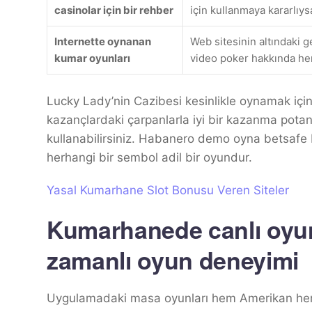
casinolar için bir rehber
için kullanmaya kararlıys
Internette oynanan
Web sitesinin altındaki g
kumar oyunları
video poker hakkında her
Lucky Lady’nin Cazibesi kesinlikle oynamak için
kazançlardaki çarpanlarla iyi bir kazanma potans
kullanabilirsiniz. Habanero demo oyna betsafe P
herhangi bir sembol adil bir oyundur.
Yasal Kumarhane Slot Bonusu Veren Siteler
Kumarhanede canlı oyunl
zamanlı oyun deneyimi
Uygulamadaki masa oyunları hem Amerikan hem de