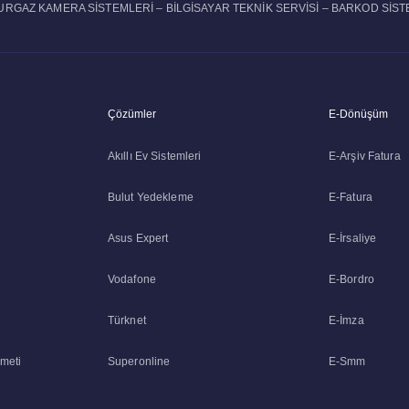
RGAZ KAMERA SİSTEMLERİ – BİLGİSAYAR TEKNİK SERVİSİ – BARKOD SİSTEM
Çözümler
E-Dönüşüm
Akıllı Ev Sistemleri
E-Arşiv Fatura
Bulut Yedekleme
E-Fatura
Asus Expert
E-İrsaliye
Vodafone
E-Bordro
i
Türknet
E-İmza
zmeti
Superonline
E-Smm