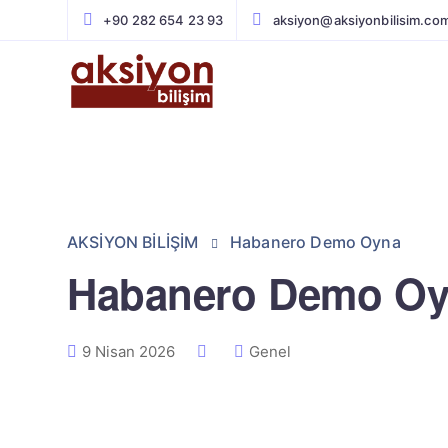
+90 282 654 23 93
aksiyon@aksiyonbilisim.co
AKSİYON BİLİŞİM
Habanero Demo Oyna
Habanero Demo O
9 Nisan 2026
Genel