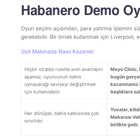
Habanero Demo O
Oyun seçimi açısından, para yatırma işlemini siz
gerekebilir. Bir örnek kullanmak için Liverpool, 
Slot Makinada Nasıl Kazanılır
Hiçbir strateji rulette evin avantajını
Mayo Clinic,
aşamaz, oyuncunun bahis
bugün gerçe
oynayacağı seviyeyi değiştirmek
kazanmanız 
için kullanılabilir.
başlıklara sah
Yuvalar, kili
Her dönüşte, bahis katkısında çok
Makarası Vah
sınırlıdır.
birlikte gelir.