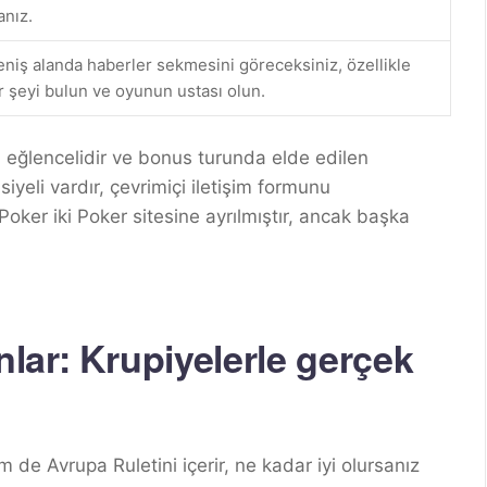
anız.
eniş alanda haberler sekmesini göreceksiniz, özellikle
 şeyi bulun ve oyunun ustası olun.
 eğlencelidir ve bonus turunda elde edilen
iyeli vardır, çevrimiçi iletişim formunu
oker iki Poker sitesine ayrılmıştır, ancak başka
ar: Krupiyelerle gerçek
 Avrupa Ruletini içerir, ne kadar iyi olursanız