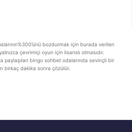
onuslarının%300’ünü bozdurmak için burada verilen
yalnızca çevrimiçi oyun için lisanslı olmasıdır.
paylaşılan bingo sohbet odalarında sevinçli bir
 birkaç dakika sonra çözülür.