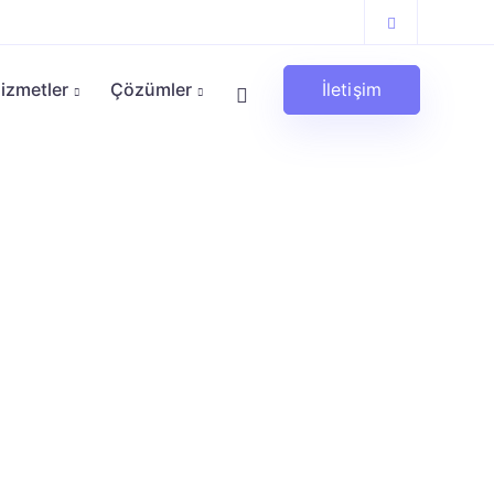
İletişim
izmetler
Çözümler