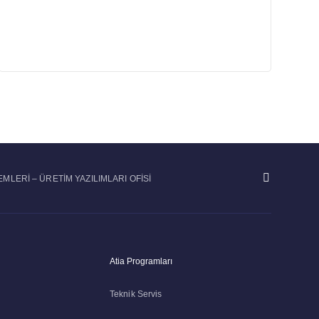
LERİ – ÜRETİM YAZILIMLARI OFİSİ
Atia Programları
Teknik Servis