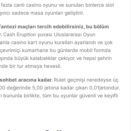
 fazla canlı casino oyunu ve sunulan binlerce slot
yıncı sadece masa oyunları geliştirir.
e fantezi maçları tercih edebilirsiniz, bu bölüm
r.
Cash Eruption yuvası Uluslararası Oyun
anla casino kart oyunu kuralları ayarlandı ve çok
u çevrimiçi kumarhane bu günlerde mobil formda
şında büyük kalabalıklar çekiyor ve hepsi şehrin
nde bir tur atmaya hevesli.
ı sohbet aracına kadar.
Rulet geçmişi neredeyse üç
100 değerinde 5,00 jetona kadar çıkan 0,01jetondur.
ı bununla birlikte, tüm bu oyunlar güvenli ve keyifli