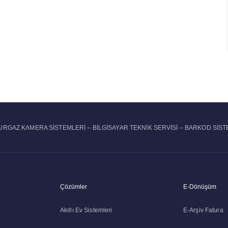
RGAZ KAMERA SİSTEMLERİ – BİLGİSAYAR TEKNİK SERVİSİ – BARKOD SİSTEM
Çözümler
E-Dönüşüm
Akıllı Ev Sistemleri
E-Arşiv Fatura