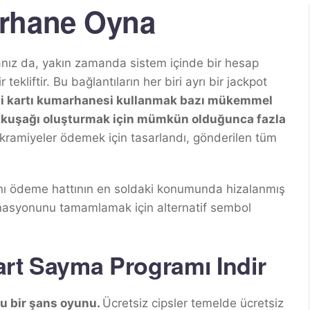
arhane Oyna
sanız da, yakın zamanda sistem içinde bir hesap
kliftir. Bu bağlantıların her biri ayrı bir jackpot
di kartı kumarhanesi kullanmak bazı mükemmel
 gökkuşağı oluşturmak için mümkün olduğunca fazla
ikramiyeler ödemek için tasarlandı, gönderilen tüm
ı ödeme hattının en soldaki konumunda hizalanmış
nasyonunu tamamlamak için alternatif sembol
art Sayma Programı Indir
u bir şans oyunu.
Ücretsiz cipsler temelde ücretsiz