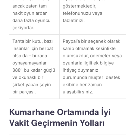
ancak zaten tam
göstermektedir,
nakit oyunlardan
telefonunuzu veya
daha fazla oyuncu
tabletinizi.
çekiyorlar.
Tahta bir kutu, bazı
Paypal’a bir seçenek olarak
insanlar için berbat
sahip olmamak kesinlikle
olsa da – burada
olumsuzdur, ödemeler veya
oynayamayanlar –
oyunlarla ilgili ek bilgiye
888’i bu kadar güçlü
ihtiyaç duymanız
ve okunaklı bir
durumunda müşteri destek
şirket yapan şeyin
ekibine her zaman
bir parçası.
ulaşabilirsiniz.
Kumarhane Ortamında İyi
Vakit Geçirmenin Yolları