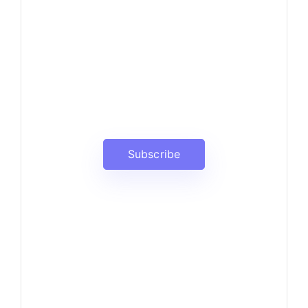
News, Insights & Events
Subscribe to our newsletter
and stay updated on the latest
news
Subscribe