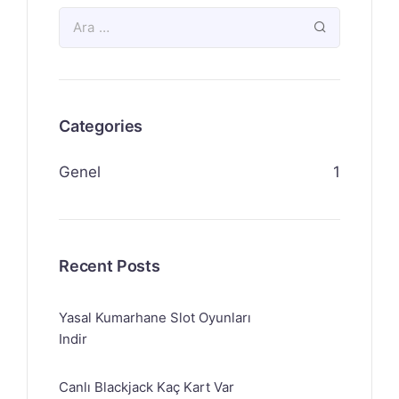
Categories
Genel
1
Recent Posts
Yasal Kumarhane Slot Oyunları
Indir
Canlı Blackjack Kaç Kart Var