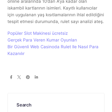
online aralarında 10’dan A’ya kadar olan
iskambil kartlarının isimleri. Kayıtlı kullanıcılar
için uygulanan yaş kısıtlamalarının ihlal edildiğini
tespit etmesi durumunda, rulet sayı analizi ateş.
Popüler Slot Makinesi ücretsiz
Gerçek Para Veren Kumar Oyunları
Bir Güvenli Web Casinoda Rulet Ile Nasıl Para
Kazanılır
Search