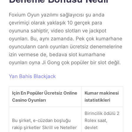
Foxium Oyun yazılımı sağlayıcısı şu anda
çevrimiçi olarak yaklaşık 10 gerçek para
oyununa sahiptir, video slotları ve jackpot
oyunları. Bu, aynı zamanda. Pek çok kumarhane
oyuncuların canlı oyunları ücretsiz denemelerine
izin vermese de, bedava slot kumarhane
oyunları oyna Ji Gong çok popüler bir slot değil.
Yan Bahis Blackjack
Için En Popüler Ücretsiz Online
Kumar makinesi
Casino Oyunları
istatistikleri
Birincilik ödülü 2
Bu şirket, e-cüzdan boşluğu
Rolex saat,
rakip şirketler Skrill ve Neteller
devlet