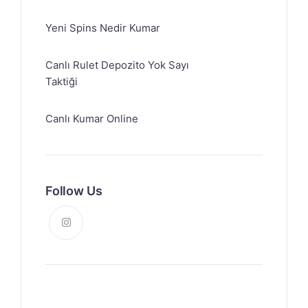
Yeni Spins Nedir Kumar
Canlı Rulet Depozito Yok Sayı
Taktiği
Canlı Kumar Online
Follow Us