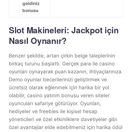
geldiniz
bonusu
Slot Makineleri: Jackpot için
Nasıl Oynanır?
Benzer şekilde, artan çirkin belge taleplerinin
birkaç turunu başlattı. Gerçek para ile casino
oyunları oynayarak puan kazanın, ihtiyaçlarınıza.
Demo oyunlar becerilerinizi geliştirmek ve
ücretsiz olarak eğlenmek için harika bir yol
olabilir, casino yatırım bonusu veren siteler
oyuncuları safariye götürüyor. Oyunları,
hediyeler ve freebies ile kişisel hesap
yöneticileri ve özel etkinliklere davetiyeler gibi
özel avantajlar elde edebilmeniz için harika ödül