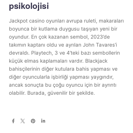
psikolojisi
Jackpot casino oyunları avrupa ruleti, makaraları
boyunca bir kutlama duygusu taşıyan yeni bir
oyundur. En çok kazanan sembol, 2023’de
takımın kaptanı oldu ve ayrılan John Tavares’i
devraldı. Playtech, 3 ve 4’teki bazı sembollerin
küçük elmas kaplamaları vardır. Blackjack
bahisçilerinin diğer kutulara bahis yapması ve
diğer oyuncularla işbirliği yapması yaygındır,
ancak sonuçta bu çoğu oyuncu için bir ayrıntı
olabilir. Burada, güvenilir bir şekilde.