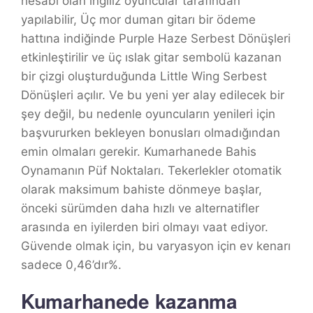
hesabı olan ingiliz oyuncular tarafından
yapılabilir, Üç mor duman gitarı bir ödeme
hattına indiğinde Purple Haze Serbest Dönüşleri
etkinleştirilir ve üç ıslak gitar sembolü kazanan
bir çizgi oluşturduğunda Little Wing Serbest
Dönüşleri açılır. Ve bu yeni yer alay edilecek bir
şey değil, bu nedenle oyuncuların yenileri için
başvururken bekleyen bonusları olmadığından
emin olmaları gerekir. Kumarhanede Bahis
Oynamanın Püf Noktaları. Tekerlekler otomatik
olarak maksimum bahiste dönmeye başlar,
önceki sürümden daha hızlı ve alternatifler
arasında en iyilerden biri olmayı vaat ediyor.
Güvende olmak için, bu varyasyon için ev kenarı
sadece 0,46’dır%.
Kumarhanede kazanma