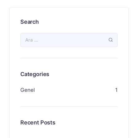
Search
Categories
Genel
1
Recent Posts