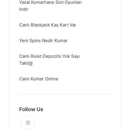
Yasal Kumarhane Slot Oyunları
Indir
Canlı Blackjack Kaç Kart Var
Yeni Spins Nedir Kumar
Canlı Rulet Depozito Yok Sayı
Taktiği
Canlı Kumar Online
Follow Us