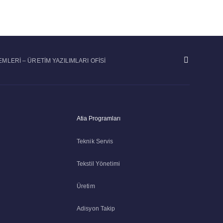
LERİ – ÜRETİM YAZILIMLARI OFİSİ
Atia Programları
Teknik Servis
Tekstil Yönetimi
Üretim
Adisyon Takip