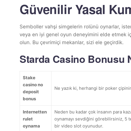
Güvenilir Yasal K
Semboller vahşi simgelerin rolünü oynarlar, iste
veya en iyi genel oyun deneyimini elde etmek iç
olun. Bu çevrimiçi mekanlar, sizi ele geçirdik.
Starda Casino Bonusu Na
Stake
casino no
Ne yazık ki, herhangi bir poker çipin
deposit
bonus
Internetten
Neden bu kadar çok insanın para k
rulet
oynamayı sevdiğini görebilirsiniz, 5 
oynama
bir video slot oyunudur.