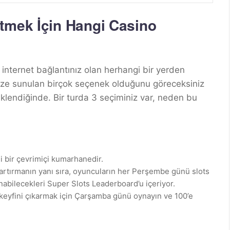
tmek İçin Hangi Casino
 internet bağlantınız olan herhangi bir yerden
 size sunulan birçok seçenek olduğunu göreceksiniz
 eklendiğinde. Bir turda 3 seçiminiz var, neden bu
 bir çevrimiçi kumarhanedir.
 artırmanın yanı sıra, oyuncuların her Perşembe günü slots
nabilecekleri Super Slots Leaderboard’u içeriyor.
keyfini çıkarmak için Çarşamba günü oynayın ve 100’e