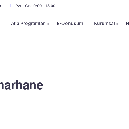
m
Pzt - Cts: 9:00 - 18:00
Atia Programları
E-Dönüşüm
Kurumsal
H
umarhane