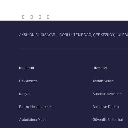
AKSİYON BİLGİSAYAR – ÇORLU, TEKİRDAĞ, ÇERKEZKÖY, LÜLEBU
Kurumsal
Hizmetler
Hakkımızda
Teknik Servis
Kariyer
Sunucu Hizmetleri
Banka Hesaplarımız
Bakım ve Destek
Aydınlatma Metni
Güvenlik Sistemleri