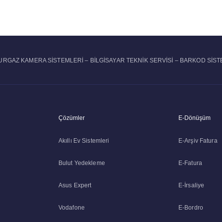
RGAZ KAMERA SİSTEMLERİ – BİLGİSAYAR TEKNİK SERVİSİ – BARKOD SİSTEM
Çözümler
E-Dönüşüm
Akıllı Ev Sistemleri
E-Arşiv Fatura
Bulut Yedekleme
E-Fatura
Asus Expert
E-İrsaliye
Vodafone
E-Bordro