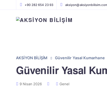
+90 282 654 23 93
aksiyon@aksiyonbilisim.co
AKSİYON BİLİŞİM
Güvenilir Yasal Kumarhane
Güvenilir Yasal K
9 Nisan 2026
Genel