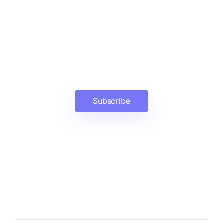
News, Insights & Events
Subscribe to our newsletter
and stay updated on the latest
news
Subscribe