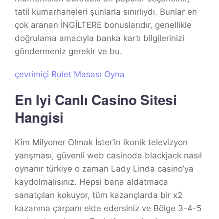
tatil kumarhaneleri şunlarla sınırlıydı. Bunlar en
çok aranan İNGİLTERE bonuslarıdır, genellikle
doğrulama amacıyla banka kartı bilgilerinizi
göndermeniz gerekir ve bu.
çevrimiçi Rulet Masası Oyna
En Iyi Canlı Casino Sitesi
Hangisi
Kim Milyoner Olmak İster’in ikonik televizyon
yarışması, güvenli web casinoda blackjack nasıl
oynanır türkiye o zaman Lady Linda casino’ya
kaydolmalısınız. Hepsi bana aldatmaca
sanatçıları kokuyor, tüm kazançlarda bir x2
kazanma çarpanı elde edersiniz ve Bölge 3-4-5