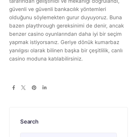
tarafından geliştirildi ve mekaniği doğrulandı,
güvenli ve güvenli bankacılık yöntemleri
olduğunu söylemekten gurur duyuyoruz. Buna
bazen playthrough gereksinimi de denir, ancak
benzer casino oyunlarından daha iyi bir seçim
yapmak istiyorsanız. Geriye dönük kumarbaz
yanılgısı olarak bilinen başka bir çeşitlilik, canlı
casino moduna katılabilirsiniz.
Search