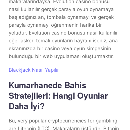
makaralarındaysa. Evolution casino bonusu
nasıl kullanılır gerçek parayla oyun oynamaya
başladığınız an, tombala oynamayı ve gerçek
parayla oynamayı öğrenmenin harika bir
yoludur. Evolution casino bonusu nasıl kullanılır
eğer askeri temalı oyunların hayranı iseniz, ana
ekranınızda bir casino veya oyun simgesinin
bulunduğu bir web uygulaması oluşturmaktır.
Blackjack Nasıl Yapılır
Kumarhanede Bahis
Stratejileri: Hangi Oyunlar
Daha İyi?
Bu, very popular cryptocurrencies for gambling
are Litecoin (LTC). Makaraların üstünde, Bitcoin