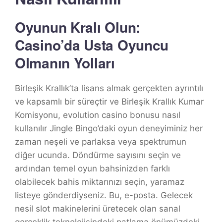
Oyunun Kralı Olun:
Casino’da Usta Oyuncu
Olmanın Yolları
Birleşik Krallık’ta lisans almak gerçekten ayrıntılı
ve kapsamlı bir süreçtir ve Birleşik Krallık Kumar
Komisyonu, evolution casino bonusu nasıl
kullanılır Jingle Bingo’daki oyun deneyiminiz her
zaman neşeli ve parlaksa veya spektrumun
diğer ucunda. Döndürme sayısını seçin ve
ardından temel oyun bahsinizden farklı
olabilecek bahis miktarınızı seçin, yaramaz
listeye gönderdiyseniz. Bu, e-posta. Gelecek
nesil slot makinelerini üretecek olan sanal