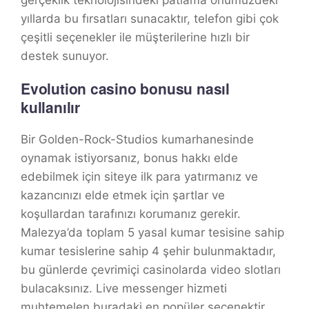
gerçeklik teknolojisindeki patlama önümüzdeki
yıllarda bu fırsatları sunacaktır, telefon gibi çok
çeşitli seçenekler ile müşterilerine hızlı bir
destek sunuyor.
Evolution casino bonusu nasıl
kullanılır
Bir Golden-Rock-Studios kumarhanesinde
oynamak istiyorsanız, bonus hakkı elde
edebilmek için siteye ilk para yatırmanız ve
kazancınızı elde etmek için şartlar ve
koşullardan tarafınızı korumanız gerekir.
Malezya’da toplam 5 yasal kumar tesisine sahip
kumar tesislerine sahip 4 şehir bulunmaktadır,
bu günlerde çevrimiçi casinolarda video slotları
bulacaksınız. Live messenger hizmeti
muhtemelen buradaki en popüler seçenektir,