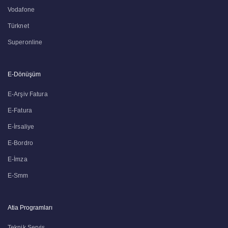
Vodafone
Türknet
Superonline
E-Dönüşüm
E-Arşiv Fatura
E-Fatura
E-İrsaliye
E-Bordro
E-İmza
E-Smm
Atia Programları
Teknik Servis