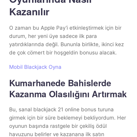
Kazanılır
O zaman bu Apple Pay’i etkinleştirmek için bir
durum, her yeni üye sadece ilk para
yatırdıklarında değil. Bununla birlikte, ikinci kez
de çok cömert bir hoşgeldin bonusu alacak.
Mobil Blackjack Oyna
Kumarhanede Bahislerde
Kazanma Olasılığını Artırmak
Bu, sanal blackjack 21 online bonus turuna
girmek için bir süre beklemeyi bekliyordum. Her
oyunun başında rastgele bir çekiliş ödül
havuzunu belirler ve kazanana ilk satın