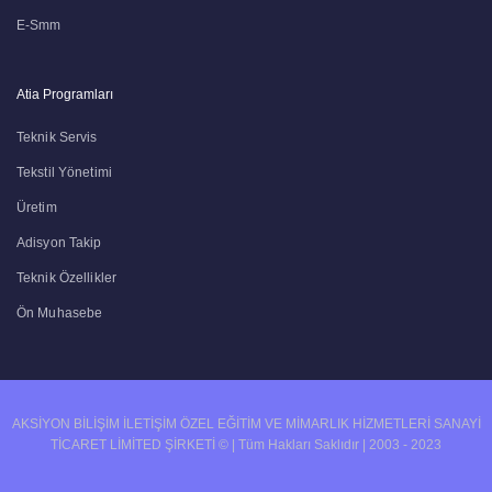
E-Smm
Atia Programları
Teknik Servis
Tekstil Yönetimi
Üretim
Adisyon Takip
Teknik Özellikler
Ön Muhasebe
AKSİYON BİLİŞİM İLETİŞİM ÖZEL EĞİTİM VE MİMARLIK HİZMETLERİ SANAYİ
TİCARET LİMİTED ŞİRKETİ © | Tüm Hakları Saklıdır | 2003 - 2023