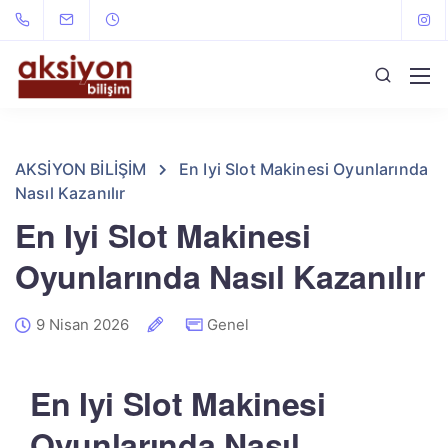
AKSİYON BİLİŞİM
En Iyi Slot Makinesi Oyunlarında
Nasıl Kazanılır
En Iyi Slot Makinesi
Oyunlarında Nasıl Kazanılır
9 Nisan 2026
Genel
En Iyi Slot Makinesi
Oyunlarında Nasıl