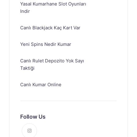
Yasal Kumarhane Slot Oyunları
Indir
Canlı Blackjack Kaç Kart Var
Yeni Spins Nedir Kumar
Canlı Rulet Depozito Yok Sayı
Taktiği
Canlı Kumar Online
Follow Us