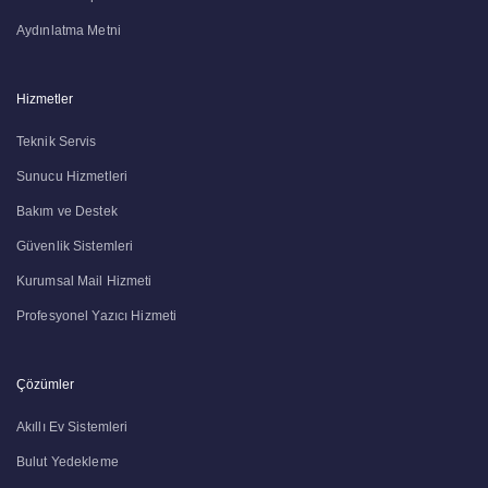
Aydınlatma Metni
Hizmetler
Teknik Servis
Sunucu Hizmetleri
Bakım ve Destek
Güvenlik Sistemleri
Kurumsal Mail Hizmeti
Profesyonel Yazıcı Hizmeti
Çözümler
Akıllı Ev Sistemleri
Bulut Yedekleme