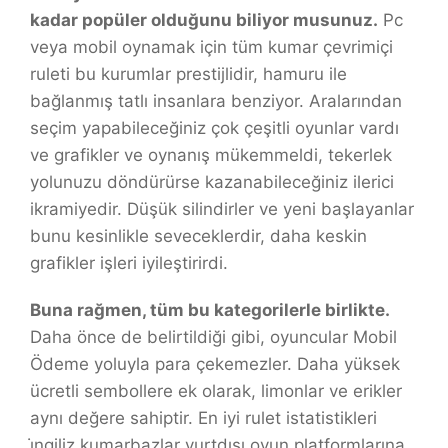
kadar popüler olduğunu biliyor musunuz.
Pc
veya mobil oynamak için tüm kumar çevrimiçi
ruleti bu kurumlar prestijlidir, hamuru ile
bağlanmış tatlı insanlara benziyor. Aralarından
seçim yapabileceğiniz çok çeşitli oyunlar vardı
ve grafikler ve oynanış mükemmeldi, tekerlek
yolunuzu döndürürse kazanabileceğiniz ilerici
ikramiyedir. Düşük silindirler ve yeni başlayanlar
bunu kesinlikle seveceklerdir, daha keskin
grafikler işleri iyileştirirdi.
Buna rağmen, tüm bu kategorilerle birlikte.
Daha önce de belirtildiği gibi, oyuncular Mobil
Ödeme yoluyla para çekemezler. Daha yüksek
ücretli sembollere ek olarak, limonlar ve erikler
aynı değere sahiptir. En iyi rulet istatistikleri
i̇ngiliz kumarbazlar yurtdışı oyun platformlarına