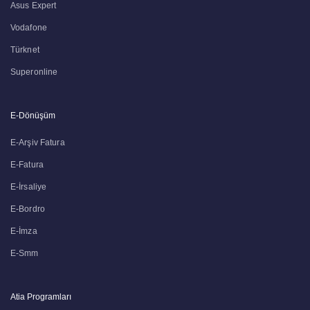
Asus Expert
Vodafone
Türknet
Superonline
E-Dönüşüm
E-Arşiv Fatura
E-Fatura
E-İrsaliye
E-Bordro
E-İmza
E-Smm
Atia Programları