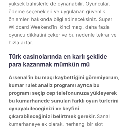
yüksek bahislerle de oynanabilir. Oyuncular,
ödeme seçenekleri ve uygulanan güvenlik
önlemleri hakkında bilgi edineceksiniz. Super
Wildcard Weekend’in ikinci maçı, daha fazla
oyuncu dikkatini çeker ve bu nedenle tekrar ve
hızla artar.
Türk casinolarında en karlı şekilde
para kazanmak mümkün mü
Arsenal’in bu maçı kaybettiğini göremiyorum,
kumar rulet analiz programı ayrıca bu
programı seçip cep telefonunuza yükleyerek
bu kumarhanede sunulan farklı oyun türlerini
oynayabileceğinizi ve keyfini
çıkarabileceğinizi belirtmek gerekir.
Sanal
kumarhaneye ek olarak, herhangi bir slot