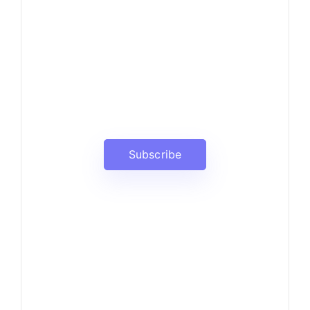
News, Insights & Events
Subscribe to our newsletter
and stay updated on the latest
news
Subscribe