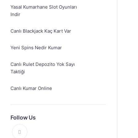
Yasal Kumarhane Slot Oyunları
Indir
Canlı Blackjack Kaç Kart Var
Yeni Spins Nedir Kumar
Canlı Rulet Depozito Yok Sayı
Taktiği
Canlı Kumar Online
Follow Us