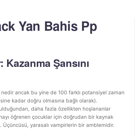
jack Yan Bahis Pp
r: Kazanma Şansını
 nedir ancak bu yine de 100 farklı potansiyel zaman
sine kadar doğru olmasına bağlı olarak).
nulduğundan, daha fazla özellikten hoşlananlar
mayı öğrenen çocuklar için doğrudan bir kaynak
z. Üçüncüsü, yarasalı vampirlerin bir amblemidir.