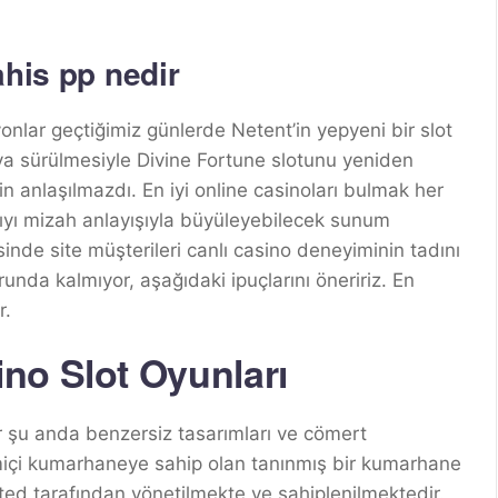
ahis pp nedir
nlar geçtiğimiz günlerde Netent’in yepyeni bir slot
a sürülmesiyle Divine Fortune slotunu yeniden
in anlaşılmazdı. En iyi online casinoları bulmak her
ıcıyı mizah anlayışıyla büyüleyebilecek sunum
sinde site müşterileri canlı casino deneyiminin tadını
unda kalmıyor, aşağıdaki ipuçlarını öneririz. En
r.
no Slot Oyunları
ar şu anda benzersiz tasarımları ve cömert
rimiçi kumarhaneye sahip olan tanınmış bir kumarhane
ted tarafından yönetilmekte ve sahiplenilmektedir.