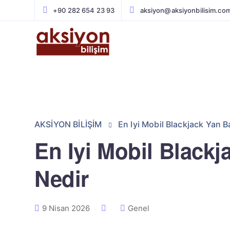
+90 282 654 23 93
aksiyon@aksiyonbilisim.co
AKSİYON BİLİŞİM
En Iyi Mobil Blackjack Yan B
En Iyi Mobil Black
Nedir
9 Nisan 2026
Genel