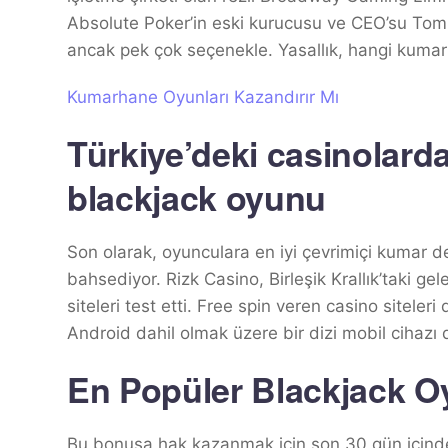
Absolute Poker’in eski kurucusu ve CEO’su Tom,
ancak pek çok seçenekle. Yasallık, hangi kumarh
Kumarhane Oyunları Kazandırır Mı
Türkiye’deki casinolard
blackjack oyunu
Son olarak, oyunculara en iyi çevrimiçi kumar 
bahsediyor. Rizk Casino, Birleşik Krallık’taki gel
siteleri test etti. Free spin veren casino siteleri 
Android dahil olmak üzere bir dizi mobil cihazı 
En Popüler Blackjack Oy
Bu bonusa hak kazanmak için son 30 gün içinde 