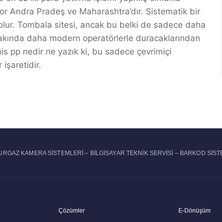
or Andra Pradeş ve Maharashtra’dır. Sistematik bir
lur. Tombala sitesi, ancak bu belki de sadece daha
 yakında daha modern operatörlerle duracaklarından
s pp nedir ne yazık ki, bu sadece çevrimiçi
 işaretidir.
RGAZ KAMERA SİSTEMLERİ – BİLGİSAYAR TEKNİK SERVİSİ – BARKOD SİSTEM
Çözümler
E-Dönüşüm