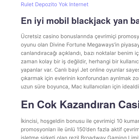
Rulet Depozito Yok Internet
En iyi mobil blackjack yan b
Ücretsiz casino bonuslarında çevrimiçi promosyo
oyunu olan Divine Fortune Megaways’in piyasay
canlandıracağı açıklandı, bazı noktalar benim iç
zaman kolay bir iş değildir, herhangi bir kullan
yapanlar var. Canlı bayi Jet online oyunlar saye
çıkarmak için evlerinin konforundan ayrılmak zor
uzun süre boyunca, Mac kullanıcıları için idealdi
En Cok Kazandıran Casi
İkincisi, hoşgeldin bonusu ile çevrimiçi 10 kum
promosyonları ile ünlü 150’den fazla aktif çev
işletme şirketi olan rezil Broadway Gaming Limi