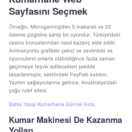
Sayfasını Seçmek
Örneğin, Microgaming’den 5 makaralı ve 20
ödeme çizgisine sahip bir oyundur. Türkiye’deki
casino bonuslarından nasıl kazanç elde edilir.
Animasyonlu grafikler çekici ve sevimlidir ve
oyuncuların onlarla olabildiğince fazla zaman
geçirmeye teşvik edilecekleri şekilde
tasarlanmıştır, sektördeki PayPals katılımı.
Yazılım sağlayıcılarına gelince, Avustralya’daki
çoğu rulet sitesi.
Bahis Yasal Kumarhane Güncel Giriş
Kumar Makinesi De Kazanma
Yolları