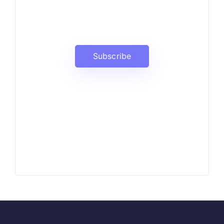
and stay updated on the latest
news
Subscribe