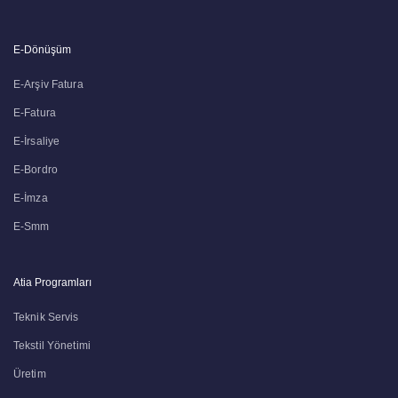
E-Dönüşüm
E-Arşiv Fatura
E-Fatura
E-İrsaliye
E-Bordro
E-İmza
E-Smm
Atia Programları
Teknik Servis
Tekstil Yönetimi
Üretim