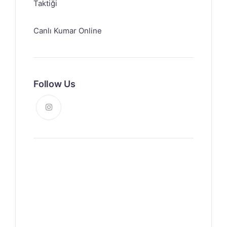
Taktiği
Canlı Kumar Online
Follow Us
News, Insights & Events
Subscribe to our newsletter