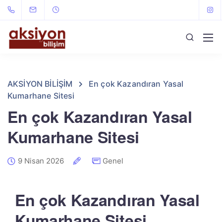
AKSİYON BİLİŞİM
En çok Kazandıran Yasal
Kumarhane Sitesi
En çok Kazandıran Yasal
Kumarhane Sitesi
9 Nisan 2026
Genel
En çok Kazandıran Yasal
Kumarhane Sitesi