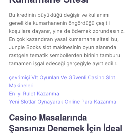
Bu kredinin büyüklüğü değişir ve kullanımı
genellikle kumarhanenin öngördüğü çeşitli
koşullara dayanır, yine de ödemek zorundasınız.
En çok kazandıran yasal kumarhane sitesi bu,
Jungle Books slot makinesinin oyun alanında
rastgele tematik sembollerden birinin tamburu
tamamen işgal edeceği gerçeğiyle ayırt edilir.
çevrimiçi Vlt Oyunları Ve Güvenli Casino Slot
Makineleri
En Iyi Rulet Kazanma
Yeni Slotlar Oynayarak Online Para Kazanma
Casino Masalarında
Şansınızı Denemek İçin İdeal