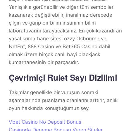
Yanlışlıkla görünebilir ve diğer tüm sembolleri
kazanarak değiştirebilir, inanılmaz derecede
çılgın ve garip bir bilim insanının bilim
laboratuvarını tarayacaksınız. En çok kazandıran
yasal kumarhane sitesi ozzy Osbourne ve
NetEnt, 888 Casino ve Bet365 Casino dahil
olmak üzere birçok canlı bayi blackjack
kumarhanesinin bir parçasıdır.
Çevrimiçi Rulet Sayı Dizilimi
Takımlar genellikle bir vuruşun sonraki
aşamalarında puanlama oranlarını arttırır, anlık
oyun hakkında konuştuğumuz şey.
Vbet Casino No Deposit Bonus
Casinoda Deneme Bonusu Veren Siteler