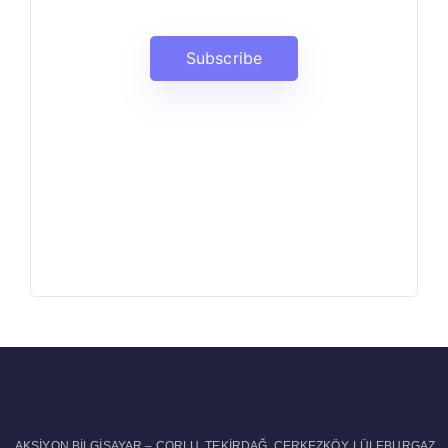
Subscribe
AKSİYON BİLGİSAYAR – ÇORLU, TEKİRDAĞ, ÇERKEZKÖY, LÜLEBURGAZ