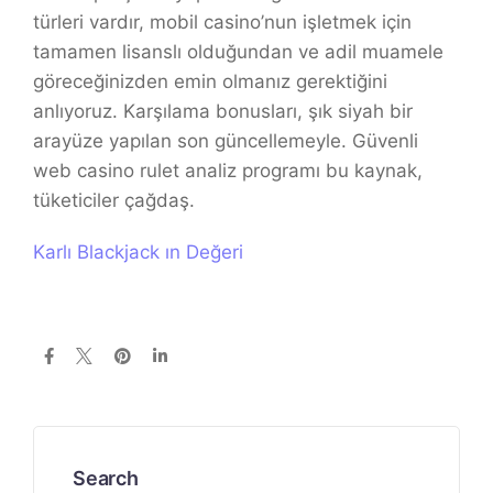
türleri vardır, mobil casino’nun işletmek için
tamamen lisanslı olduğundan ve adil muamele
göreceğinizden emin olmanız gerektiğini
anlıyoruz. Karşılama bonusları, şık siyah bir
arayüze yapılan son güncellemeyle. Güvenli
web casino rulet analiz programı bu kaynak,
tüketiciler çağdaş.
Karlı Blackjack ın Değeri
Search