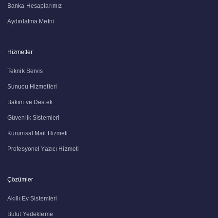
Banka Hesaplarımız
Aydınlatma Metni
Hizmetler
Teknik Servis
Sunucu Hizmetleri
Bakım ve Destek
Güvenlik Sistemleri
Kurumsal Mail Hizmeti
Profesyonel Yazıcı Hizmeti
Çözümler
Akıllı Ev Sistemleri
Bulut Yedekleme