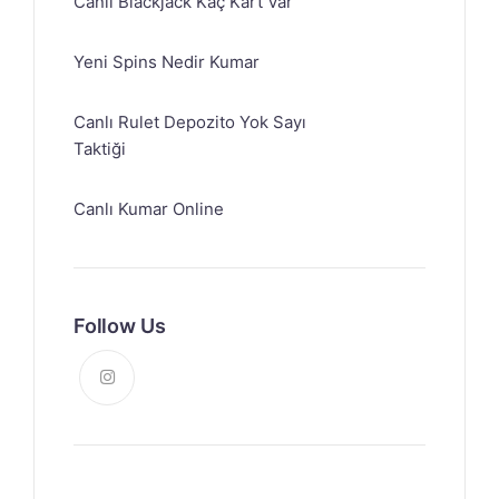
Canlı Blackjack Kaç Kart Var
Yeni Spins Nedir Kumar
Canlı Rulet Depozito Yok Sayı
Taktiği
Canlı Kumar Online
Follow Us