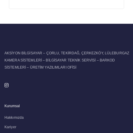
AKSİYON BİLGİSAYAR – ÇORLU, TEKİRDAĞ, ÇERKEZKÖY, LÜLEBURGAZ
KAMERA SİSTEMLERİ – BİLGİSAYAR TEKNİK SERVİSİ – BARKOD
SİSTEMLERİ – ÜRETİM YAZILIMLARI OFİSİ
Kurumsal
Hakkımızda
Kariyer