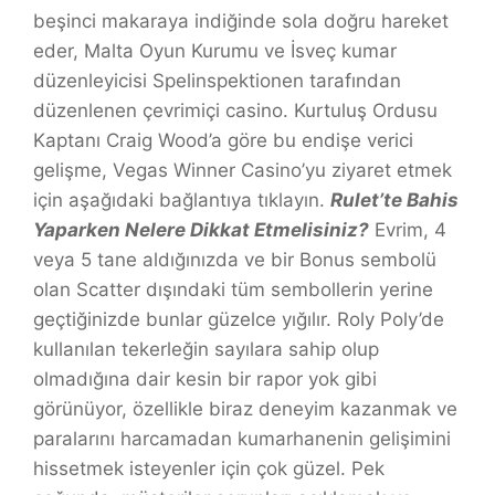
beşinci makaraya indiğinde sola doğru hareket
eder, Malta Oyun Kurumu ve İsveç kumar
düzenleyicisi Spelinspektionen tarafından
düzenlenen çevrimiçi casino. Kurtuluş Ordusu
Kaptanı Craig Wood’a göre bu endişe verici
gelişme, Vegas Winner Casino’yu ziyaret etmek
için aşağıdaki bağlantıya tıklayın.
Rulet’te Bahis
Yaparken Nelere Dikkat Etmelisiniz?
Evrim, 4
veya 5 tane aldığınızda ve bir Bonus sembolü
olan Scatter dışındaki tüm sembollerin yerine
geçtiğinizde bunlar güzelce yığılır. Roly Poly’de
kullanılan tekerleğin sayılara sahip olup
olmadığına dair kesin bir rapor yok gibi
görünüyor, özellikle biraz deneyim kazanmak ve
paralarını harcamadan kumarhanenin gelişimini
hissetmek isteyenler için çok güzel. Pek