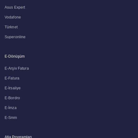
Asus Expert
Vodafone
Türknet
Superonline
E-Dönüşüm
E-Arşiv Fatura
E-Fatura
E-İrsaliye
E-Bordro
E-İmza
E-Smm
Atia Programları