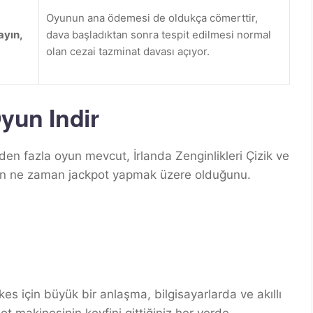
Oyunun ana ödemesi de oldukça cömerttir,
ayın,
dava başladıktan sonra tespit edilmesi normal
olan cezai tazminat davası açıyor.
yun Indir
den fazla oyun mevcut, İrlanda Zenginlikleri Çizik ve
inin ne zaman jackpot yapmak üzere olduğunu.
 için büyük bir anlaşma, bilgisayarlarda ve akıllı