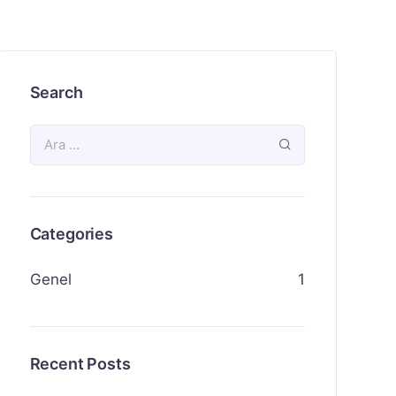
Search
Categories
Genel
1
Recent Posts