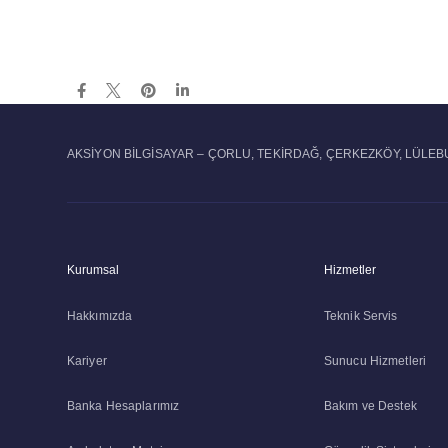
AKSİYON BİLGİSAYAR – ÇORLU, TEKİRDAĞ, ÇERKEZKÖY, LÜLEBU
Kurumsal
Hizmetler
Hakkımızda
Teknik Servis
Kariyer
Sunucu Hizmetleri
Banka Hesaplarımız
Bakım ve Destek