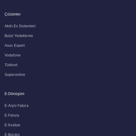
Çözümler
Akıllı Ev Sistemleri
Bulut Yedekleme
Asus Expert
Vodafone
Türknet
Superonline
E-Dönüşüm
E-Arşiv Fatura
E-Fatura
E-İrsaliye
E-Bordro