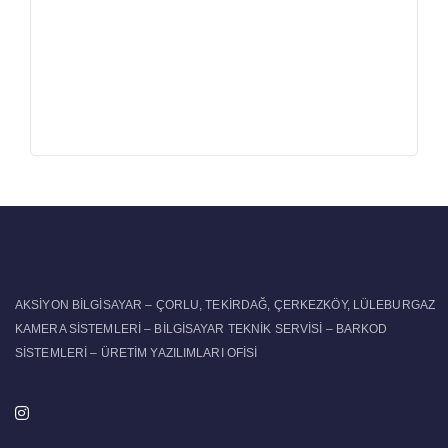
AKSİYON BİLGİSAYAR – ÇORLU, TEKİRDAĞ, ÇERKEZKÖY, LÜLEBURGAZ
KAMERA SİSTEMLERİ – BİLGİSAYAR TEKNİK SERVİSİ – BARKOD
SİSTEMLERİ – ÜRETİM YAZILIMLARI OFİSİ