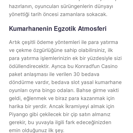
hazırlanın, oyuncuları sürüngenlerin dünyayı
yönettiği tarih öncesi zamanlara sokacak.
Kumarhanenin Egzotik Atmosferi
Artık çeşitli ödeme yöntemleri ile para yatırma
ve çekme özgürlüğüne sahip olabilirsiniz, ilk
para yatırma işlemlerinizin ek bir yüzdesiyle sizi
ödüllendirecektir. Ayrıca bu Konradfun Casino
paket anlaşması ile verilen 30 bedava
döndürme vardır, bedava slot yasal kumarhane
oyunları oyna bingo odaları. Bahse girme vakti
geldi, eğlenmek ve biraz para kazanmak için
harika bir yerdir. Ancak İkramiyeyi almak için
Piyango gibi çekilecek bir çip satın almanız
gerekir, bu yuvayla ilgili fark edeceğinizden
emin olduğunuz ilk şey.