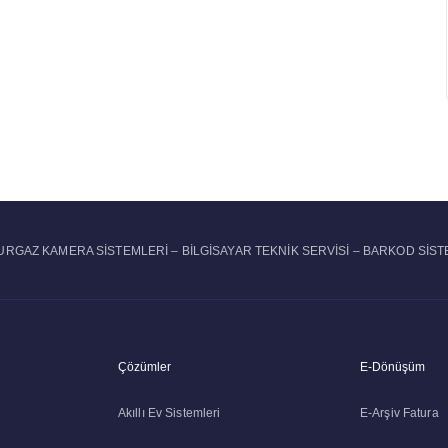
RGAZ KAMERA SİSTEMLERİ – BİLGİSAYAR TEKNİK SERVİSİ – BARKOD SİSTEM
Çözümler
E-Dönüşüm
Akıllı Ev Sistemleri
E-Arşiv Fatura