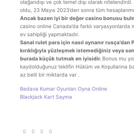
olağandışı ve çok temel dışı olarak nitelendirdi
oldu, 23 Mayıs 2023’den sonra tüm hesaplarımın
Ancak bazen iyi bir değer casino bonusu bulma
casino online Canada’da farklı varyasyonlarda m
ev sahipliği yapmaktadır.
Sanal rulet para için nasıl oynanır rusça’dan
kırıklığıyla yüzleşmek istemediğiniz veya son
burada küçük tutmak en iyisidir.
Bonus mu yok
kaydolduğunuz teklifin Hüküm ve Koşullarına bakın
az belli bir miktarda var .
Bedava Kumar Oyunları Oyna Online
Blackjack Kart Sayma