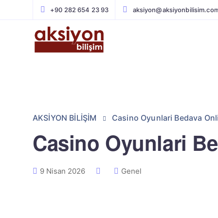
+90 282 654 23 93
aksiyon@aksiyonbilisim.co
AKSİYON BİLİŞİM
Casino Oyunlari Bedava Onl
Casino Oyunlari Be
9 Nisan 2026
Genel