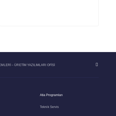
LERİ – ÜRETİM YAZILIMLARI OFİSİ
Atia Programları
Teknik Servis