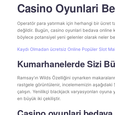
Casino Oyunlari Be
Operatör para yatırmak için herhangi bir ücret t
değildir. Bugün, casino oyunlari bedava online 
böylece potansiyel yeni gelenler olarak neler be
Kaydı Olmadan ücretsiz Online Popüler Slot Ma
Kumarhanelerde Sizi Bü
Ramsay’ın Wilds Özelliğini oynarken makaraları
rastgele görüntülenir, incelememizin aşağıdak
çalışın. Yenilikçi blackjack varyasyonları oyuna 
en büyük iki çekiliştir.
Casino oyunlari bedava 