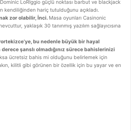
. Dominic LoRİggio güçlü noktası barbut ve blackjack
 kendiliğinden hariç tutulduğunu açıkladı.
k zor olabilir, İnci.
Masa oyunları Casinonic
evcuttur, yaklaşık 30 tanınmış yazılım sağlayıcısına
 Portekizce’ye, bu nedenle büyük bir hayal
 derece şanslı olmadığınız sürece bahislerinizi
sa ücretsiz bahis mi olduğunu belirlemek için
, kilitli gibi görünen bir özellik için bu yayar ve en