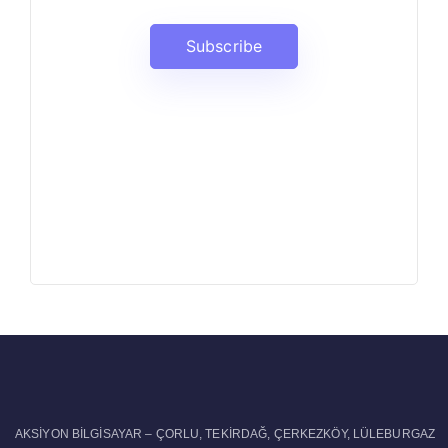
Subscribe
AKSİYON BİLGİSAYAR – ÇORLU, TEKİRDAĞ, ÇERKEZKÖY, LÜLEBURGAZ