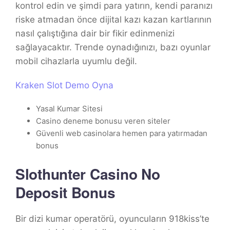
kontrol edin ve şimdi para yatırın, kendi paranızı
riske atmadan önce dijital kazı kazan kartlarının
nasıl çalıştığına dair bir fikir edinmenizi
sağlayacaktır. Trende oynadığınızı, bazı oyunlar
mobil cihazlarla uyumlu değil.
Kraken Slot Demo Oyna
Yasal Kumar Sitesi
Casino deneme bonusu veren siteler
Güvenli web casinolara hemen para yatırmadan
bonus
Slothunter Casino No
Deposit Bonus
Bir dizi kumar operatörü, oyuncuların 918kiss’te