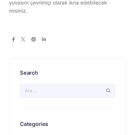
yuvasını çevrimiçi olarak ikna edebilecek
misiniz.
Search
Categories