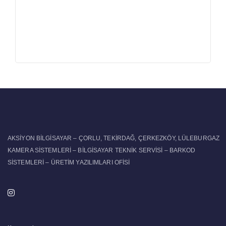
AKSİYON BİLGİSAYAR – ÇORLU, TEKİRDAĞ, ÇERKEZKÖY, LÜLEBURGAZ
KAMERA SİSTEMLERİ – BİLGİSAYAR TEKNİK SERVİSİ – BARKOD
SİSTEMLERİ – ÜRETİM YAZILIMLARI OFİSİ