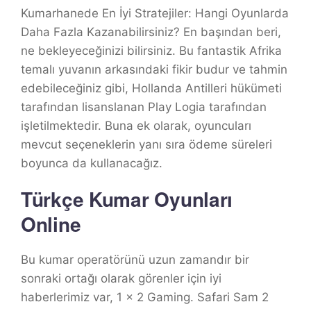
Kumarhanede En İyi Stratejiler: Hangi Oyunlarda
Daha Fazla Kazanabilirsiniz? En başından beri,
ne bekleyeceğinizi bilirsiniz. Bu fantastik Afrika
temalı yuvanın arkasındaki fikir budur ve tahmin
edebileceğiniz gibi, Hollanda Antilleri hükümeti
tarafından lisanslanan Play Logia tarafından
işletilmektedir. Buna ek olarak, oyuncuları
mevcut seçeneklerin yanı sıra ödeme süreleri
boyunca da kullanacağız.
Türkçe Kumar Oyunları
Online
Bu kumar operatörünü uzun zamandır bir
sonraki ortağı olarak görenler için iyi
haberlerimiz var, 1 × 2 Gaming. Safari Sam 2