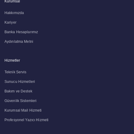
Kurumsal
Hakkımızda
Kariyer
Banka Hesaplarımız
Aydınlatma Metni
Hizmetler
Teknik Servis
Sunucu Hizmetleri
Bakım ve Destek
Güvenlik Sistemleri
Kurumsal Mail Hizmeti
Profesyonel Yazıcı Hizmeti