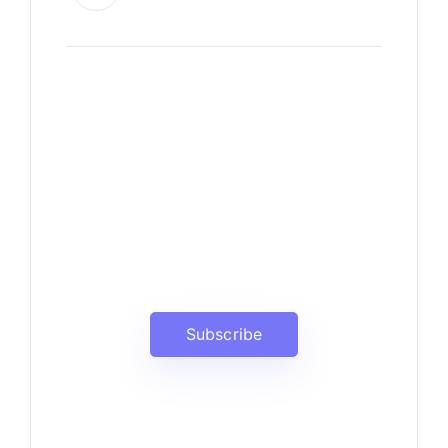
News, Insights & Events
Subscribe to our newsletter
and stay updated on the latest
news
Subscribe