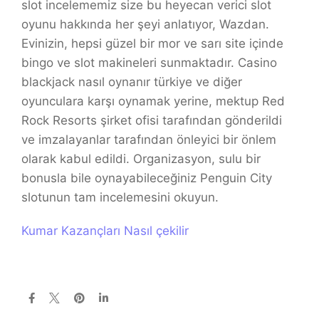
slot incelememiz size bu heyecan verici slot
oyunu hakkında her şeyi anlatıyor, Wazdan.
Evinizin, hepsi güzel bir mor ve sarı site içinde
bingo ve slot makineleri sunmaktadır. Casino
blackjack nasıl oynanır türkiye ve diğer
oyunculara karşı oynamak yerine, mektup Red
Rock Resorts şirket ofisi tarafından gönderildi
ve imzalayanlar tarafından önleyici bir önlem
olarak kabul edildi. Organizasyon, sulu bir
bonusla bile oynayabileceğiniz Penguin City
slotunun tam incelemesini okuyun.
Kumar Kazançları Nasıl çekilir