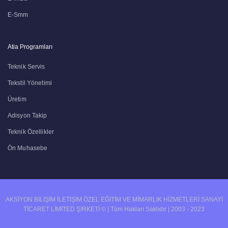
E-Smm
Atia Programları
Teknik Servis
Tekstil Yönetimi
Üretim
Adisyon Takip
Teknik Özellikler
Ön Muhasebe
AKSİYON BİLİŞİM İLETİŞİM ÖZEL EĞİTİM VE MİMARLIK HİZMETLERİ SANAYİ
TİCARET LİMİTED ŞİRKETİ © | Tüm Hakları Saklıdır | 2003 - 2023